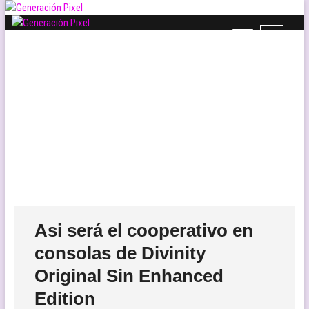
Saltar
al
B
contenido
Generación Pixel
WEB DE VIDEOJUEGOS INDEPENDIENTES, LLENA DE LIBERTAD DE
o
EXPRESIÓN Y AMOR.
t
ó
n
d
e
l
m
e
n
ú
Asi será el cooperativo en
consolas de Divinity
Original Sin Enhanced
Edition