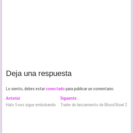
Deja una respuesta
Lo siento, debes estar
conectado
para publicar un comentario.
Navegación
Entrada
Entrada
Anterior
Siguiente
anterior:
siguiente:
Halo 5 nos sigue embobando
Trailer de lanzamiento de Blood Bowl 2
de
entradas