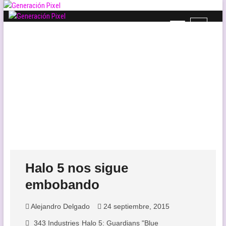
Saltar
al
B
Generación Pixel
contenido
WEB DE VIDEOJUEGOS INDEPENDIENTES, LLENA DE LIBERTAD DE
o
EXPRESIÓN Y AMOR.
t
ó
n
d
e
l
m
e
n
ú
Halo 5 nos sigue
embobando
Alejandro Delgado
24 septiembre, 2015
343 Industries
Halo 5: Guardians "Blue