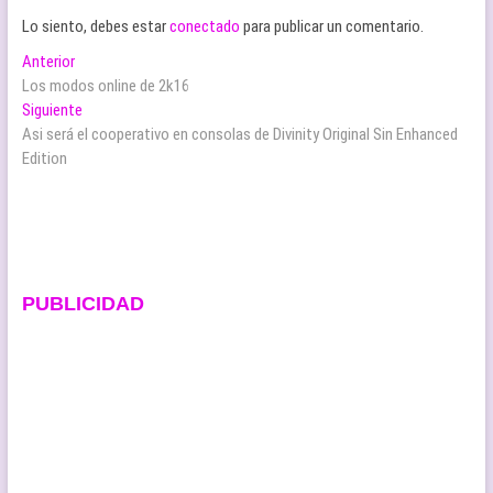
Lo siento, debes estar
conectado
para publicar un comentario.
Navegación
Entrada
Anterior
anterior:
Los modos online de 2k16
de
Entrada
Siguiente
entradas
siguiente:
Asi será el cooperativo en consolas de Divinity Original Sin Enhanced
Edition
PUBLICIDAD