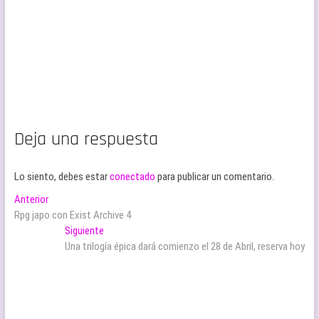
Deja una respuesta
Lo siento, debes estar
conectado
para publicar un comentario.
Navegación
Entrada
Anterior
anterior:
Rpg japo con Exist Archive 4
de
Entrada
Siguiente
entradas
siguiente:
Una trilogía épica dará comienzo el 28 de Abril, reserva hoy