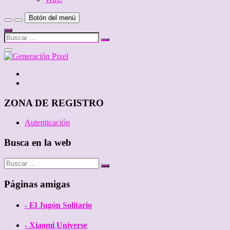
Botón del menú
Buscar
…
Cerrar
el
menú
Twitter
de
Facebook
la
barra
lateral
ZONA DE REGISTRO
Autenticación
Busca en la web
Buscar
…
Páginas amigas
- El Jugón Solitario
- Xiaomi Universe