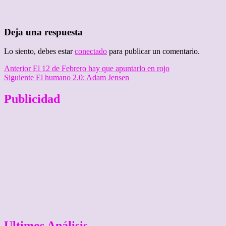
Deja una respuesta
Lo siento, debes estar
conectado
para publicar un comentario.
Navegación
Entrada
Anterior
El 12 de Febrero hay que apuntarlo en rojo
anterior:
Entrada
Siguiente
El humano 2.0: Adam Jensen
de
siguiente:
entradas
Publicidad
Ultimos Análisis