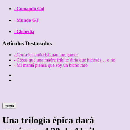
- Comando Gol
- Mundo GT
- Globedia
Artículos Destacados
- Consejos anticrisis para un gamer
- Cosas que una madre friki te diria que hicieses… o no
- Mi mamá piensa que soy un bicho raro
Twitter
Facebook
menú
Una trilogía épica dará