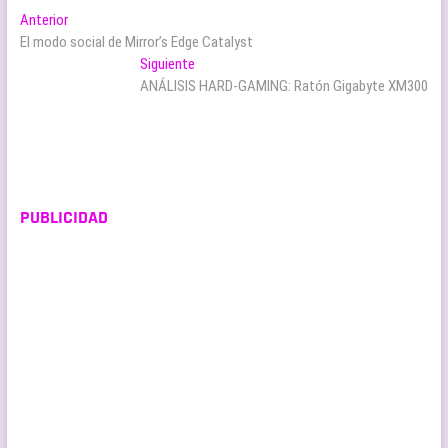
Navegación
Entrada
Anterior
anterior:
El modo social de Mirror’s Edge Catalyst
de
Entrada
Siguiente
entradas
siguiente:
ANÁLISIS HARD-GAMING: Ratón Gigabyte XM300
PUBLICIDAD