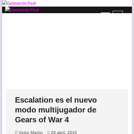
Saltar
al
B
contenido
Generación Pixel
WEB DE VIDEOJUEGOS INDEPENDIENTES, LLENA DE LIBERTAD DE
o
EXPRESIÓN Y AMOR.
t
ó
n
d
e
l
m
e
n
ú
Escalation es el nuevo
modo multijugador de
Gears of War 4
Victor Martín
29 abril, 2016