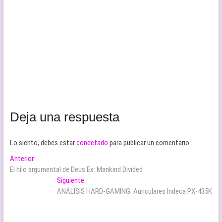
Deja una respuesta
Lo siento, debes estar
conectado
para publicar un comentario.
Navegación
Entrada
Anterior
anterior:
El hilo argumental de Deus Ex: Mankind Divided
de
Entrada
Siguiente
entradas
siguiente:
ANÁLISIS HARD-GAMING: Auriculares Indeca PX-435K