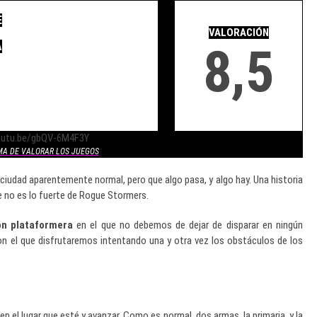
.
E
.
VALORACIÓN
8,5
A
youtu.be/gbQV-6M4F3Y
MA DE VALORAR LOS JUEGOS
 ciudad aparentemente normal, pero que algo pasa, y algo hay. Una historia
e no es lo fuerte de Rogue Stormers.
ón plataformera
en el que no debemos de dejar de disparar en ningún
on el que disfrutaremos intentando una y otra vez los obstáculos de los
en el lugar que esté y avanzar. Como es normal, dos armas, la primaria, y la