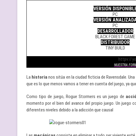
.
VERSIÓN DISPONIBL
PC
VERSIÓN ANALIZAD
PC
DESARROLLADOR
BLACK FOREST GAME
DISTRIBUIDOR
TINY BUILD
.
httpv://
NUESTRA FOR
La
historia
nos sitúa en la ciudad ficticia de Ravensdale. Una
que es lo que menos vamos a tener en cuenta del juego, ya qu
Como tipo de juego, Rogue Stormers es un juego de
acci
momento por el bien del avance del propio juego. Un juego c
diferentes niveles debido a la adicción que causal
Las
mecánicas
consiste en eliminar a todo ser viviente esté 