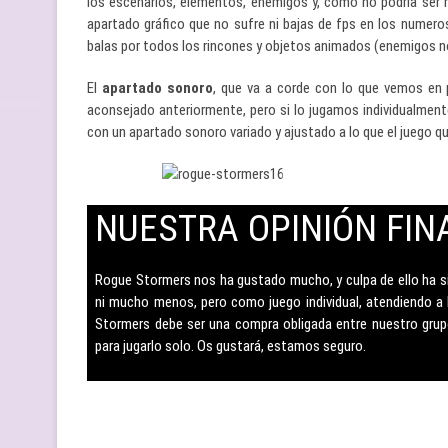
los escenarios, elementos, enemigos y, como no podría ser m
apartado gráfico que no sufre ni bajas de fps en los nume
balas por todos los rincones y objetos animados (enemigos 
El
apartado sonoro
, que va a corde con lo que vemos en
aconsejado anteriormente, pero si lo jugamos individualme
con un apartado sonoro variado y ajustado a lo que el juego qui
NUESTRA OPINIÓN FIN
–
Rogue Stormers nos ha gustado mucho, y culpa de ello ha si
ni mucho menos, pero como juego individual, atendiendo a
Stormers debe ser una compra obligada entre nuestro grup
para jugarlo solo. Os gustará, estamos seguro.
–