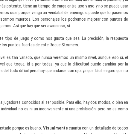
 más potente, tiene un tiempo de carga entre uso y uso y no se puede usar
ueremos usar porque venga un vendabal de enemigos, puede que lo pasemos
stamos muertos. Los personajes los podremos mejorar con puntos de
ojamos. Así que hay que ser avaricioso, sí.
e tipo de juego y como nos gusta que sea. La precisión, la respuesta
e los puntos fuertes de este Rogue Stormers.
ivel es tan variado, que nunca veremos un mismo nivel, aunque eso sí, el
el que toque, id a por todas, ya que la dificultad puede cambiar por la
s del todo difícil pero hay que andarse con ojo, ya que fácil seguro que no
s jugadores conocidos al ser posible. Para ello, hay dos modos, o bien en
a individual no es ni un inconveniente ni una prohibición, pero no es como
gustado porque es bueno.
Visualmente
cuanta con un detallado de todos