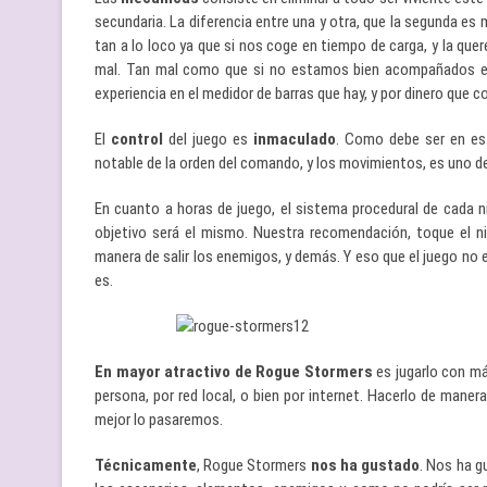
secundaria. La diferencia entre una y otra, que la segunda es
tan a lo loco ya que si nos coge en tiempo de carga, y la q
mal. Tan mal como que si no estamos bien acompañados e
experiencia en el medidor de barras que hay, y por dinero que c
El
control
del juego es
inmaculado
. Como debe ser en est
notable de la orden del comando, y los movimientos, es uno d
En cuanto a horas de juego, el sistema procedural de cada n
objetivo será el mismo. Nuestra recomendación, toque el niv
manera de salir los enemigos, y demás. Y eso que el juego no e
es.
En mayor atractivo de Rogue Stormers
es jugarlo con má
persona, por red local, o bien por internet. Hacerlo de maner
mejor lo pasaremos.
Técnicamente
, Rogue Stormers
nos ha gustado
. Nos ha 