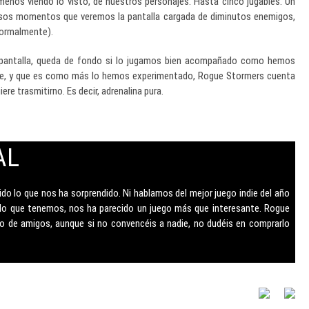
enos viendo lo visto, de nuestros personajes. Hasta cinco jugables. Un
rosos momentos que veremos la pantalla cargada de diminutos enemigos,
normalmente).
 pantalla, queda de fondo si lo jugamos bien acompañado como hemos
nte, y que es como más lo hemos experimentado, Rogue Stormers cuenta
ere trasmitirno. Es decir, adrenalina pura.
AL
do lo que nos ha sorprendido. Ni hablamos del mejor juego indie del año
 lo que tenemos, nos ha parecido un juego más que interesante. Rogue
o de amigos, aunque si no convencéis a nadie, no dudéis en comprarlo