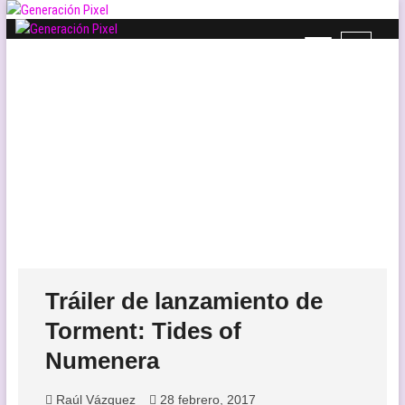
Saltar
al
B
Generación Pixel
contenido
WEB DE VIDEOJUEGOS INDEPENDIENTES, LLENA DE LIBERTAD DE
o
EXPRESIÓN Y AMOR.
t
ó
n
d
e
l
m
e
n
ú
Tráiler de lanzamiento de
Torment: Tides of
Numenera
Raúl Vázquez
28 febrero, 2017