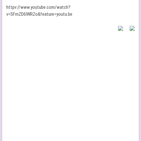
httpv://www.youtube.com/watch?
v=SFmZD6lWRZo&feature=youtu.be