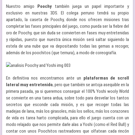
Nuestro amigo
Poochy
también juega un papel importante y
exclusivo en nuestras 3DS. El colega perruno tendrá su propio
apartado, la caseta de Poochy, donde nos ofrecen misiones tras
completar las fases principales del juego, como pueda ser la fiebre del
oro de Poochy, que sin duda se convierten en fases muy entretenidas
y rápidas, puesto que nuestra única misión será saltar siguiendo la
estela de una nube que va depositando todas las gemas a recoger,
además de los poochitos (que ternura), a modo de coreografía.
En definitiva nos encontramos ante un
plataformas de scroll
lateral muy entretenido
, pero que también se antoja asequible en la
primera pasada, ya si queremos conseguir el 100% Yoshi wooly World
se convierte en una tarea ardua, sobre todo para desvelar los tantos
secretos que esconde cada misión, y es que recoger todas las
madejas de lana, más los girasoles, más los sellos, más los corazones
de vida es tarea harto complicada, para ello el juego cuenta con un
modo relajado que nos permite darle alas a Yoshi (como el Red Bull) y
contar con unos Poochitos rastreadores que olfatean cada rincón