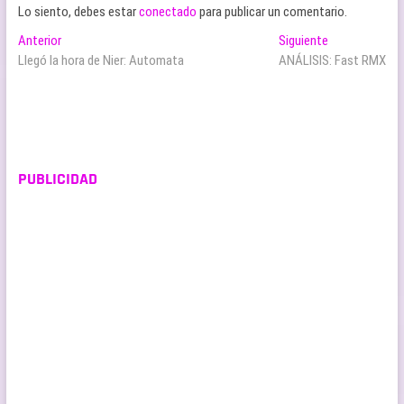
Lo siento, debes estar
conectado
para publicar un comentario.
Navegación
Entrada
Entrada
Anterior
Siguiente
anterior:
siguiente:
Llegó la hora de Nier: Automata
ANÁLISIS: Fast RMX
de
entradas
PUBLICIDAD