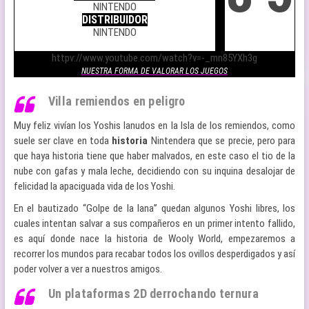
NINTENDO
DISTRIBUIDOR
NINTENDO
.
httpv://www.youtube.com/watch?v=-_mn85YXh3g
NUESTRA FORMA DE VALORAR LOS JUEGOS
Villa remiendos en peligro
Muy feliz vivían los Yoshis lanudos en la Isla de los remiendos, como
suele ser clave en toda
historia
Nintendera que se precie, pero para
que haya historia tiene que haber malvados, en este caso el tio de la
nube con gafas y mala leche, decidiendo con su inquina desalojar de
felicidad la apaciguada vida de los Yoshi.
En el bautizado “Golpe de la lana” quedan algunos Yoshi libres, los
cuales intentan salvar a sus compañeros en un primer intento fallido,
es aquí donde nace la historia de Wooly World, empezaremos a
recorrer los mundos para recabar todos los ovillos desperdigados y así
poder volver a ver a nuestros amigos.
Un plataformas 2D derrochando ternura