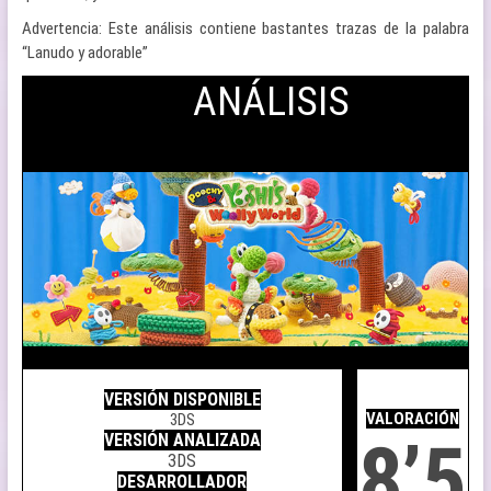
Advertencia: Este análisis contiene bastantes trazas de la palabra
“Lanudo y adorable”
ANÁLISIS
.
.
VERSIÓN DISPONIBLE
.
VALORACIÓN
3DS
8’5
VERSIÓN ANALIZADA
3DS
DESARROLLADOR