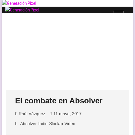
Saltar
al
B
contenido
Generación Pixel
WEB DE VIDEOJUEGOS INDEPENDIENTES, LLENA DE LIBERTAD DE
o
EXPRESIÓN Y AMOR.
t
ó
n
d
e
l
m
e
n
ú
El combate en Absolver
Raúl Vázquez
11 mayo, 2017
Absolver
Indie
Sloclap
Video