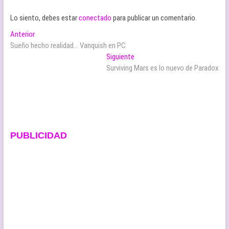
Lo siento, debes estar
conectado
para publicar un comentario.
Navegación
Entrada
Anterior
anterior:
Sueño hecho realidad… Vanquish en PC
de
Entrada
Siguiente
entradas
siguiente:
Surviving Mars es lo nuevo de Paradox
PUBLICIDAD