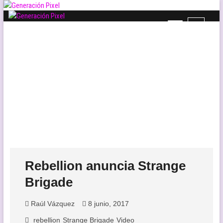
Saltar
al
B
Generación Pixel
contenido
WEB DE VIDEOJUEGOS INDEPENDIENTES, LLENA DE LIBERTAD DE
o
EXPRESIÓN Y AMOR.
t
ó
n
d
e
l
m
e
n
ú
Rebellion anuncia Strange
Brigade
Raúl Vázquez
8 junio, 2017
rebellion
Strange Brigade
Video