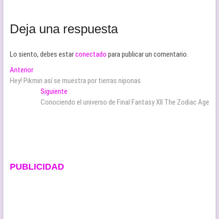
Deja una respuesta
Lo siento, debes estar
conectado
para publicar un comentario.
Navegación
Entrada
Anterior
anterior:
Hey! Pikmin así se muestra por tierras niponas
de
Entrada
Siguiente
entradas
siguiente:
Conociendo el universo de Final Fantasy XII The Zodiac Age
PUBLICIDAD