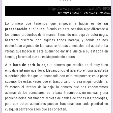
.
httpv://www.youtube.com/watch?v=RP3K
NUESTRA FORMA DE VALORAR EL HARDWAR
Lo primero que tenemos que empezar a hablar es de
su
presentación al público
. Siendo en esta ocasión algo diferente a
los demás productos de la marca. Teniendo una caja de color negra,
bastante discreta, con algunas tonos naranja, y donde se nos
especifican algunas de las características principales del aparato. La
verdad que Indeca le está queriendo dar una vuelta a su estética en
tienda, y la verdad que se están poniendo serios.
A
la hora de abrir la caja
lo primero que resalta es el muy buen
embalaje interno que lleva. Llegándonos el aparato en una adaptada
superficie plástica que lo encapsula con otra trasparente en la parte
superior. De estas veces que el trasportarlo no sea ningún problema.
Ya viendo el interior de la caja, lo primero que nos encontramos
además de los auriculares, es la base trasmisora, un manual, y una
pequeña bolsa totalmente repleta de cables de todas las tipologías,
para que estos auriculares puedan funcionar con toda plenitud en
cualquier periférico a los que se conecten.