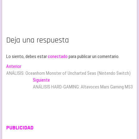
Deja una respuesta
Lo siento, debes estar
conectado
para publicar un comentario.
Navegación
Entrada
Anterior
anterior:
ANÁLISIS: Oceanhorn Monster of Uncharted Seas (Nintendo Switch)
de
Entrada
Siguiente
entradas
siguiente:
ANÁLISIS HARD-GAMING: Altavoces Mars Gaming MS3
PUBLICIDAD