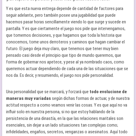
Y es que esta nueva entrega depende de cantidad de factores para
seguir adelante, pero también posee una jugabilidad que puede
hacernos pasar horas sencillamente viendo lo que surge y sucede en
pantalla. Y es que ciertamente el juego nos pide que intervengamos,
que tomemos decisiones, y que hagamos que toda la historia que
conocemos, tome unos derroteros y caminos que hagan cambiar el
futuro. El juego deja muy claro, que tenemos que tener muy bien
pensado casi desde el principio que tipo de mundo queremos, que
forma de gobernar nos apetece, y pese al ya nombrado caos, como
querremos actuar dependiendo de cada una de las situaciones que se
nos da. Es decir, y resumiendo, el juego nos pide personalidad.
Una personalidad que se marcará, y forzará que
todo evolucione de
maneras muy variadas
según dichas formas de actuar, y de nuestra
actitud respecto a como veamos venir las cosas. Y es que aquí no va
influir solo en nuestra persona, si no que estoy hablando de la
persistencia de una dinastía, en la que las relaciones maritales son
esenciales, sin dejar a un lado situaciones tan complejas como;
infidelidades, engaños, secretos, venganzas o asesinatos. Aquí todo