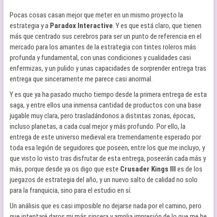
Pocas cosas casan mejor que meter en un mismo proyecto la
estrategia y a
Paradox Interactive
. Y es que está claro, que tienen
más que centrado sus cerebros para ser un punto de referencia en el
mercado para los amantes de la estrategia con tintes roleros más
profunda y fundamental, con unas condiciones y cualidades casi
enfermizas, y un pulido y unas capacidades de sorprender entrega tras
entrega que sinceramente me parece casi anormal.
Y es que ya ha pasado mucho tiempo desde la primera entrega de esta
saga, y entre ellos una inmensa cantidad de productos con una base
jugable muy clara, pero trasladándonos a distintas zonas, épocas,
incluso planetas, a cada cual mejor y más profundo. Por ello, la
entrega de este universo medieval era tremendamente esperado por
toda esa legión de seguidores que poseen, entre los que me incluyo, y
que visto lo visto tras disfrutar de esta entrega, poseerán cada más y
más, porque desde ya os digo que este
Crusader Kings III
es de los
juegazos de estrategia del año, y un nuevo salto de calidad no solo
para la franquicia, sino para el estudio en sí.
Un análisis que es casi imposible no dejarse nada por el camino, pero
que intentaré daros mi más sincera y amplia impresión de lo que me he