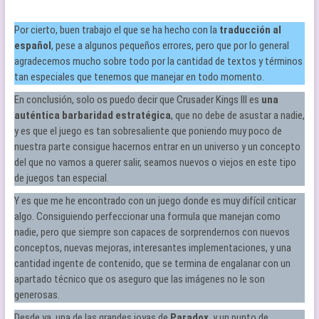
Por cierto, buen trabajo el que se ha hecho con la
traducción al
español
, pese a algunos pequeños errores, pero que por lo general
agradecemos mucho sobre todo por la cantidad de textos y términos
tan especiales que tenemos que manejar en todo momento.
En conclusión, solo os puedo decir que Crusader Kings III es
una
auténtica barbaridad estratégica
, que no debe de asustar a nadie,
y es que el juego es tan sobresaliente que poniendo muy poco de
nuestra parte consigue hacernos entrar en un universo y un concepto
del que no vamos a querer salir, seamos nuevos o viejos en este tipo
de juegos tan especial.
Y es que me he encontrado con un juego donde es muy difícil criticar
algo. Consiguiendo perfeccionar una formula que manejan como
nadie, pero que siempre son capaces de sorprendernos con nuevos
conceptos, nuevas mejoras, interesantes implementaciones, y una
cantidad ingente de contenido, que se termina de engalanar con un
apartado técnico que os aseguro que las imágenes no le son
generosas.
Desde ya, una de las grandes joyas de
Paradox
, y un punto de