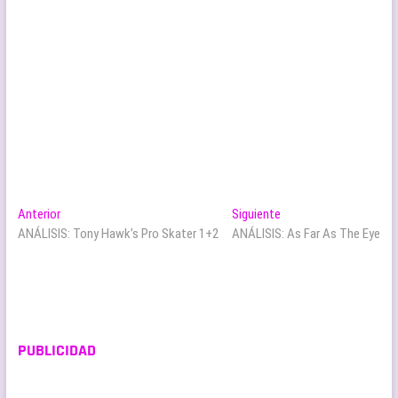
Navegación
Entrada
Entrada
Anterior
Siguiente
anterior:
siguiente:
ANÁLISIS: Tony Hawk’s Pro Skater 1+2
ANÁLISIS: As Far As The Eye
de
entradas
PUBLICIDAD