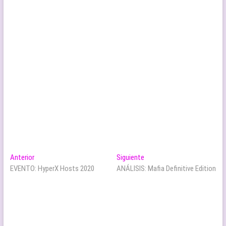
Navegación
Entrada
Entrada
Anterior
Siguiente
anterior:
siguiente:
EVENTO: HyperX Hosts 2020
ANÁLISIS: Mafia Definitive Edition
de
entradas