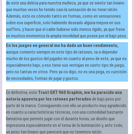
de este una delicia para nuestra muñeca, ya que se siente tan liviano
que muchas veces he tenido casi la sensación de no tener ratón.
Además, este es cómodo tanto en formas, como en sensaciones
sobre esa superficie, solo habiendo deseado alguna mejora en sus
surffers, y hacer que el cable hubiese sido menos rígido, ya que frena
en muchos momentos la amplia movilidad que posee por el bajo peso.
En los juegos en general me ha dado un buen rendimiento,
aunque comento siempre en este tipo de ratones, va a depender
mucho de los gustos del jugador en cuanto al peso de este, ya que es
especialmente bajo, y eso tiene sus ventajas en cierto tipo de juego,
pero no tantas en otros. Pero ya os digo, no es una pega, es cuestión
de necesidades, formas de jugar y gustos.
En definitiva, este
Trust GXT 960 Graphin, me ha parecido una
notoria apuesta por los ratones perforados
de bajo peso por
parte de la marca. Consiguiendo con ello un producto muy agradecido
en cuanto a características técnicas, con una comodidad bastante
llamativa que permite jugar con él durante horas, un diseño que
impresiona especialmente en el tema de la iluminación y, ante todo,
un peso tan liviano que parecerá que no tenemos ratón.