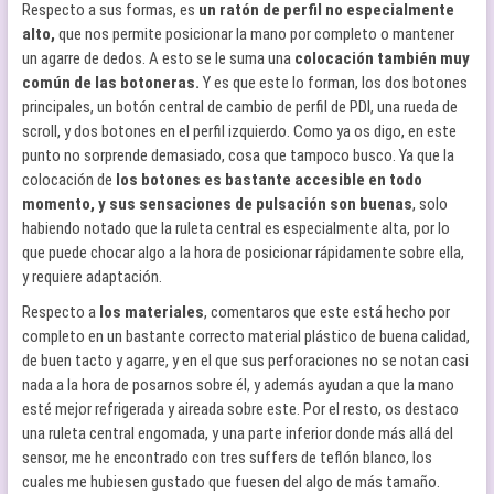
Respecto a sus formas, es
un ratón de perfil no especialmente
alto,
que nos permite posicionar la mano por completo o mantener
un agarre de dedos. A esto se le suma una
colocación también muy
común de las botoneras.
Y es que este lo forman, los dos botones
principales, un botón central de cambio de perfil de PDI, una rueda de
scroll, y dos botones en el perfil izquierdo. Como ya os digo, en este
punto no sorprende demasiado, cosa que tampoco busco. Ya que la
colocación de
los botones es bastante accesible en todo
momento, y sus sensaciones de pulsación son buenas
, solo
habiendo notado que la ruleta central es especialmente alta, por lo
que puede chocar algo a la hora de posicionar rápidamente sobre ella,
y requiere adaptación.
Respecto a
los materiales
, comentaros que este está hecho por
completo en un bastante correcto material plástico de buena calidad,
de buen tacto y agarre, y en el que sus perforaciones no se notan casi
nada a la hora de posarnos sobre él, y además ayudan a que la mano
esté mejor refrigerada y aireada sobre este. Por el resto, os destaco
una ruleta central engomada, y una parte inferior donde más allá del
sensor, me he encontrado con tres suffers de teflón blanco, los
cuales me hubiesen gustado que fuesen del algo de más tamaño.