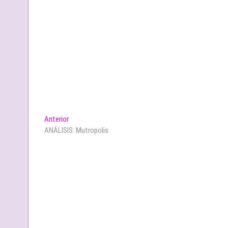
Navegación
Entrada
Anterior
anterior:
ANÁLISIS: Mutropolis
de
entradas