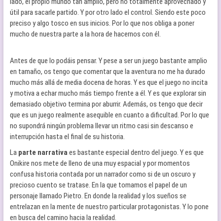
lado, el propio mundo tan amplio, pero no totalmente aprovechado y
útil para sacarle partido. Y por otro lado el control. Siendo este poco
preciso y algo tosco en sus inicios. Por lo que nos obliga a poner
mucho de nuestra parte a la hora de hacernos con él.
Antes de que lo podáis pensar. Y pese a ser un juego bastante amplio
en tamaño, os tengo que comentar que la aventura no me ha durado
mucho más allá de media docena de horas. Y es que el juego no incita
y motiva a echar mucho más tiempo frente a él. Y es que explorar sin
demasiado objetivo termina por aburrir. Además, os tengo que decir
que es un juego realmente asequible en cuanto a dificultad. Por lo que
no supondrá ningún problema llevar un ritmo casi sin descanso e
interrupción hasta el final de su historia.
La
parte narrativa
es bastante especial dentro del juego. Y es que
Onikire nos mete de lleno de una muy espacial y por momentos
confusa historia contada por un narrador como si de un oscuro y
precioso cuento se tratase. En la que tomamos el papel de un
personaje llamado Pietro. En donde la realidad y los sueños se
entrelazan en la mente de nuestro particular protagonistas. Y lo pone
en busca del camino hacia la realidad.