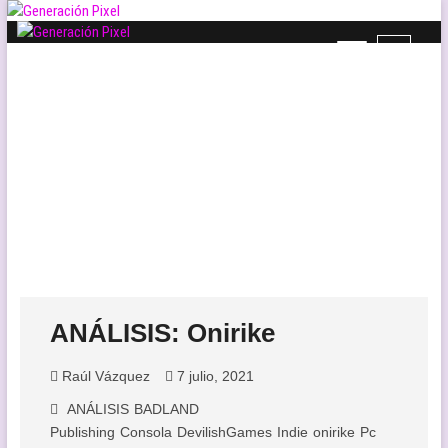
Saltar
al
B
Generación Pixel
contenido
WEB DE VIDEOJUEGOS INDEPENDIENTES, LLENA DE LIBERTAD DE
o
EXPRESIÓN Y AMOR.
t
ó
n
d
e
l
m
e
n
ú
ANÁLISIS: Onirike
Raúl Vázquez
7 julio, 2021
ANÁLISIS
BADLAND
Publishing
Consola
DevilishGames
Indie
onirike
Pc