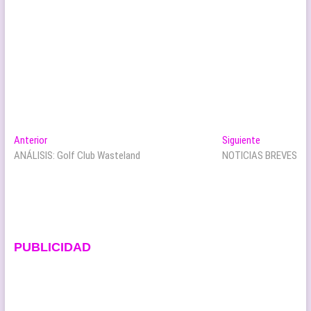
Navegación
Entrada
Entrada
Anterior
Siguiente
anterior:
siguiente:
ANÁLISIS: Golf Club Wasteland
NOTICIAS BREVES
de
entradas
PUBLICIDAD