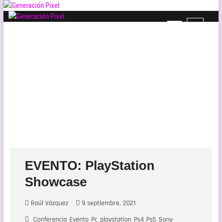
Saltar
al
B
Generación Pixel
contenido
WEB DE VIDEOJUEGOS INDEPENDIENTES, LLENA DE LIBERTAD DE
o
EXPRESIÓN Y AMOR.
t
ó
n
d
e
l
m
e
n
ú
EVENTO: PlayStation
Showcase
Raúl Vázquez
9 septiembre, 2021
Conferencia
Evento
Pc
playstation
Ps4
Ps5
Sony