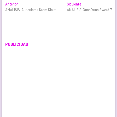
Navegación
Entrada
Entrada
Anterior
Siguiente
anterior:
siguiente:
ANÁLISIS: Auriculares Krom Klaim
ANÁLISIS: Xuan Yuan Sword 7
de
entradas
PUBLICIDAD