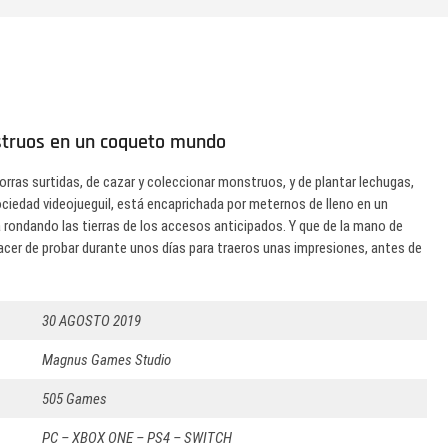
struos en un coqueto mundo
ras surtidas, de cazar y coleccionar monstruos, y de plantar lechugas,
ciedad videojueguil, está encaprichada por meternos de lleno en un
 rondando las tierras de los accesos anticipados. Y que de la mano de
lacer de probar durante unos días para traeros unas impresiones, antes de
30 AGOSTO 2019
Magnus Games Studio
505 Games
PC – XBOX ONE – PS4 – SWITCH