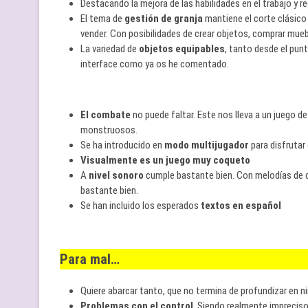
Destacando la mejora de las habilidades en el trabajo y r
El tema de
gestión de granja
mantiene el corte clásico 
vender. Con posibilidades de crear objetos, comprar muebl
La variedad de
objetos equipables
, tanto desde el punt
interface como ya os he comentado.
El combate
no puede faltar. Este nos lleva a un juego d
monstruosos.
Se ha introducido en
modo multijugador
para disfrutar
Visualmente es un juego muy coqueto
A
nivel sonoro
cumple bastante bien. Con melodías de 
bastante bien.
Se han incluido los esperados
textos en español
Para mal…
Quiere abarcar tanto, que no termina de profundizar en 
Problemas con el control
. Siendo realmente impreciso