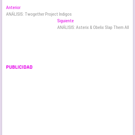
Navegación
Entrada
Anterior
anterior:
ANÁLISIS: Twogether Project Indigos
de
Entrada
Siguiente
entradas
siguiente:
ANÁLISIS: Asterix & Obelix Slap Them All
PUBLICIDAD