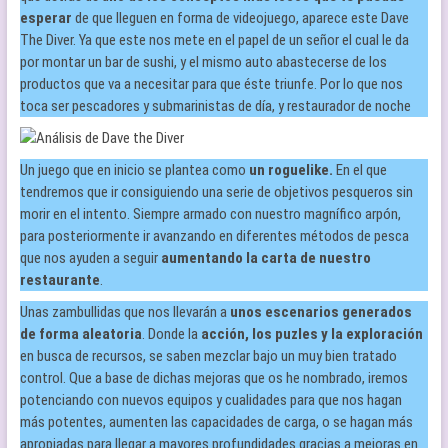
esperar
de que lleguen en forma de videojuego, aparece este Dave
The Diver. Ya que este nos mete en el papel de un señor el cual le da
por montar un bar de sushi, y el mismo auto abastecerse de los
productos que va a necesitar para que éste triunfe. Por lo que nos
toca ser pescadores y submarinistas de día, y restaurador de noche
Un juego que en inicio se plantea como
un roguelike.
En el que
tendremos que ir consiguiendo una serie de objetivos pesqueros sin
morir en el intento. Siempre armado con nuestro magnífico arpón,
para posteriormente ir avanzando en diferentes métodos de pesca
que nos ayuden a seguir
aumentando la carta de nuestro
restaurante
.
Unas zambullidas que nos llevarán a
unos escenarios generados
de forma aleatoria
. Donde la
acción, los puzles y la exploración
en busca de recursos, se saben mezclar bajo un muy bien tratado
control. Que a base de dichas mejoras que os he nombrado, iremos
potenciando con nuevos equipos y cualidades para que nos hagan
más potentes, aumenten las capacidades de carga, o se hagan más
apropiadas para llegar a mayores profundidades gracias a mejoras en