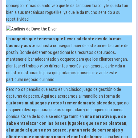
concepto. Y más cuando veo que le da tan buen trato, y le queda tan
bien a sus mecánicas roguelike, ya que le da mucho sentido a su
repetitividad.
Un
negocio que tenemos que llevar adelante desde lo más
básico y austero
, hasta conseguir hacer de este un restaurante de
postín. Donde deberemos gestionar los recursos capturados,
mantener el bar adecentado y coqueto para que los clientes vengan,
plantear el trabajo y los diferentes menús, y en general, darle vida a
nuestro restaurante para que podamos conseguir vivir de este
particular negocio culinario.
Pero no os penséis que esto es un clásico juego de gestión o de
capturas de peces. Aquí nos acercamos al mundillo en forma de
c
uriosos minijuegos y retos tremendamente alocados
, que no
os quiero destripar para que os sorprendan y os saquen una buena
sonrisa. Cosa de lo que se encarga también
una narrativa que se
sabe entrelazar con las bases jugables que se nos plantean,
el mundo al que se nos acerca, y una serie de personajes y
clientes que consiguen poner el punto de locura
a una historia