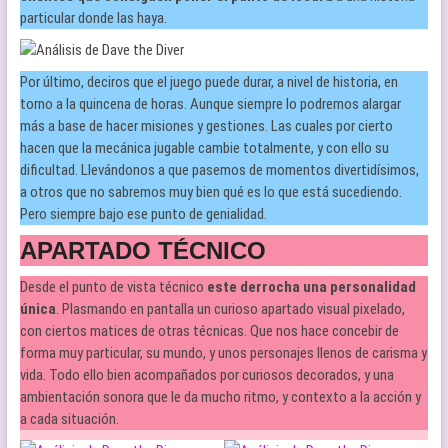
particular donde las haya.
Por último, deciros que el juego puede durar, a nivel de historia, en
torno a la quincena de horas. Aunque siempre lo podremos alargar
más a base de hacer misiones y gestiones. Las cuales por cierto
hacen que la mecánica jugable cambie totalmente, y con ello su
dificultad. Llevándonos a que pasemos de momentos divertidísimos,
a otros que no sabremos muy bien qué es lo que está sucediendo.
Pero siempre bajo ese punto de genialidad.
APARTADO TÉCNICO
Desde el punto de vista técnico
este derrocha una personalidad
única
. Plasmando en pantalla un curioso apartado visual pixelado,
con ciertos matices de otras técnicas. Que nos hace concebir de
forma muy particular, su mundo, y unos personajes llenos de carisma y
vida. Todo ello bien acompañados por curiosos decorados, y una
ambientación sonora que le da mucho ritmo, y contexto a la acción y
a cada situación.