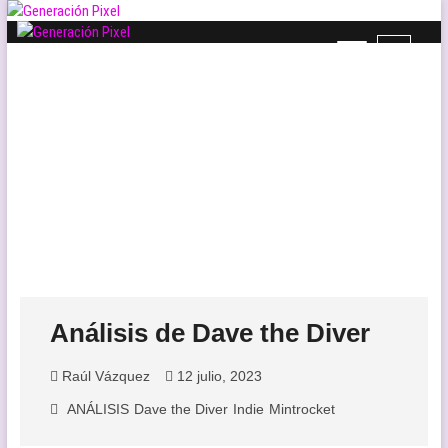
Saltar
al
B
Generación Pixel
contenido
WEB DE VIDEOJUEGOS INDEPENDIENTES, LLENA DE LIBERTAD DE
o
EXPRESIÓN Y AMOR.
t
ó
n
d
e
l
m
e
n
ú
Análisis de Dave the Diver
Raúl Vázquez
12 julio, 2023
ANÁLISIS
Dave the Diver
Indie
Mintrocket