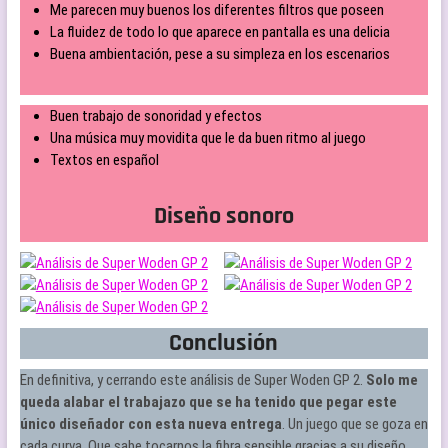
Me parecen muy buenos los diferentes filtros que poseen
La fluidez de todo lo que aparece en pantalla es una delicia
Buena ambientación, pese a su simpleza en los escenarios
Buen trabajo de sonoridad y efectos
Una música muy movidita que le da buen ritmo al juego
Textos en español
Diseño sonoro
Conclusión
En definitiva, y cerrando este análisis de Super Woden GP 2.
Solo me
queda alabar el trabajazo que se ha tenido que pegar este
único diseñador con esta nueva entrega
. Un juego que se goza en
cada curva. Que sabe tocarnos la fibra sensible gracias a su diseño