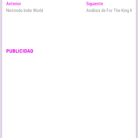
Navegación
Entrada
Entrada
Anterior
Siguiente
anterior:
siguiente:
Nintendo Indie World
Análisis de For The King II
de
entradas
PUBLICIDAD