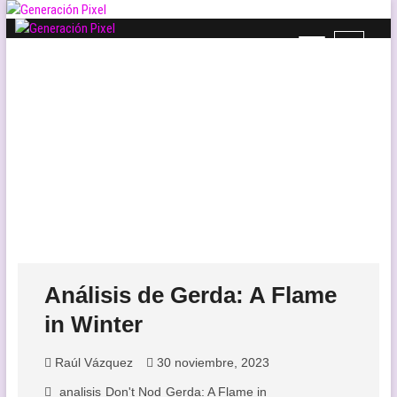
Saltar
al
B
Generación Pixel
contenido
WEB DE VIDEOJUEGOS INDEPENDIENTES, LLENA DE LIBERTAD DE
o
EXPRESIÓN Y AMOR.
t
ó
n
d
e
l
m
e
n
ú
Análisis de Gerda: A Flame
in Winter
Raúl Vázquez
30 noviembre, 2023
analisis
Don't Nod
Gerda: A Flame in