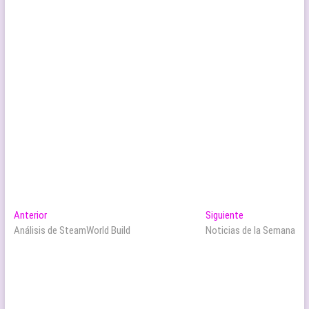
Navegación
Entrada
Entrada
Anterior
Siguiente
anterior:
siguiente:
Análisis de SteamWorld Build
Noticias de la Semana
de
entradas