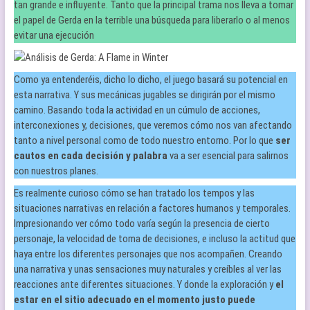
tan grande e influyente. Tanto que la principal trama nos lleva a tomar
el papel de Gerda en la terrible una búsqueda para liberarlo o al menos
evitar una ejecución
Como ya entenderéis, dicho lo dicho, el juego basará su potencial en
esta narrativa. Y sus mecánicas jugables se dirigirán por el mismo
camino. Basando toda la actividad en un cúmulo de acciones,
interconexiones y, decisiones, que veremos cómo nos van afectando
tanto a nivel personal como de todo nuestro entorno. Por lo que
ser
cautos en ca
d
a decisión y palabra
va a ser esencial para salirnos
con nuestros planes.
Es realmente curioso cómo se han tratado los tempos y las
situaciones narrativas en relación a factores humanos y temporales.
Impresionando ver cómo todo varía según la presencia de cierto
personaje, la velocidad de toma de decisiones, e incluso la actitud que
haya entre los diferentes personajes que nos acompañen. Creando
una narrativa y unas sensaciones muy naturales y creíbles al ver las
reacciones ante diferentes situaciones. Y donde la exploración y
el
estar en el sitio adecuado en el momento justo puede