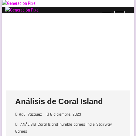
Saltar
al
B
Generación Pixel
contenido
WEB DE VIDEOJUEGOS INDEPENDIENTES, LLENA DE LIBERTAD DE
o
EXPRESIÓN Y AMOR.
t
ó
n
d
e
l
m
e
n
ú
Análisis de Coral Island
Raúl Vázquez
6 diciembre, 2023
ANÁLISIS
Coral Island
humble games
Indie
Stairway
Games