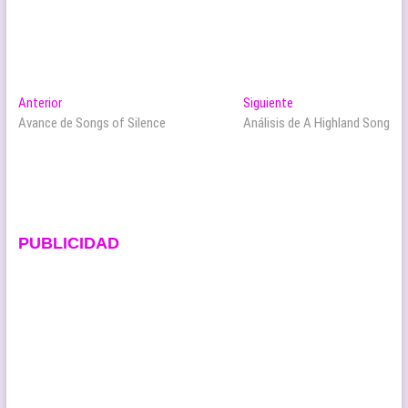
Navegación
Entrada
Entrada
Anterior
Siguiente
anterior:
siguiente:
Avance de Songs of Silence
Análisis de A Highland Song
de
entradas
PUBLICIDAD