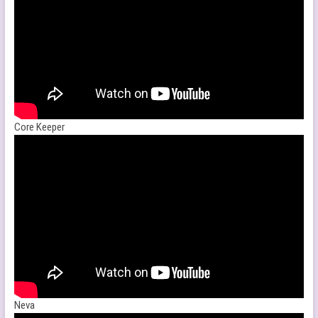
Core Keeper
Neva