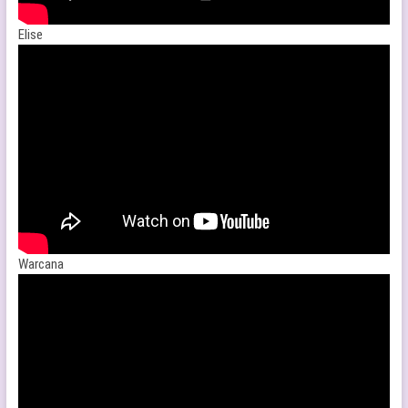
Elise
Warcana