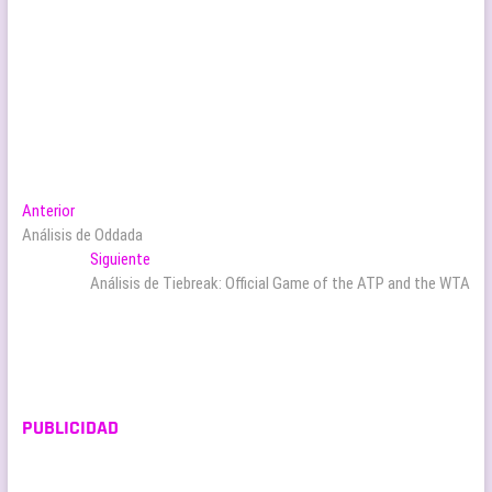
Navegación
Entrada
Anterior
anterior:
Análisis de Oddada
de
Entrada
Siguiente
entradas
siguiente:
Análisis de Tiebreak: Official Game of the ATP and the WTA
PUBLICIDAD