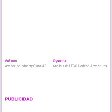
Navegación
Entrada
Entrada
Anterior
Siguiente
anterior:
siguiente:
Avance de Industry Giant 4.0
Análisis de LEGO Horizon Adventures
de
entradas
PUBLICIDAD