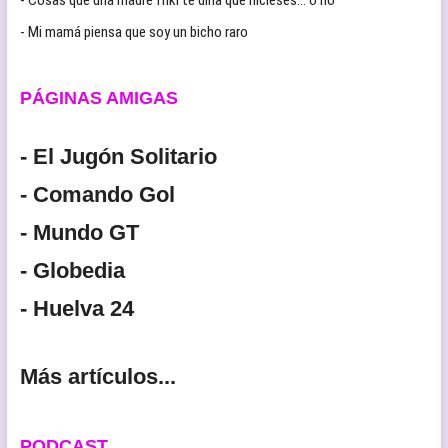
- Cosas que una madre friki te diria que hicieses… o no
- Mi mamá piensa que soy un bicho raro
PÁGINAS AMIGAS
- El Jugón Solitario
- Comando Gol
- Mundo GT
- Globedia
- Huelva 24
Más artículos...
PODCAST