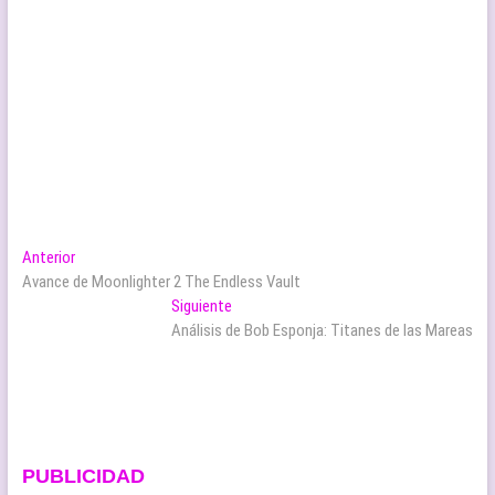
Navegación
Entrada
Anterior
anterior:
Avance de Moonlighter 2 The Endless Vault
de
Entrada
Siguiente
entradas
siguiente:
Análisis de Bob Esponja: Titanes de las Mareas
PUBLICIDAD