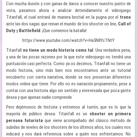
Con mucha ilusión y con ganas de daros a conocer nuestro punto de
vista, pasamos ahora a analizar detenidamente el videojuego
Titanfall, el cual entrará de manera bestial en la pugna por el
trono
ante las dos sagas que reinan el mundo de los shooter on line,
Call of
Duty
y
Battlefield
. ¡Que comience la batalla!.
httpv://www.youtube.com/watch?v=Ha5N0YcTNtY
Titanfall
no tiene un modo historia como tal
. Una verdadera pena,
y una de las pocas razones por la que este videojuego no tendrá una
puntuación casi perfecta. Como ya os decimos, Titanfall no tiene un
modo historia, sino más bien nos encontramos ante un tutorial
encubierto con cierta narrativa, donde se nos presentan diferentes
modos online que tiene. Por ello no es narración propiamente, pese a
contar con una historia algo sin sentido y enrevesada que poca gente
desea y que apenas nadie comprende.
Pero dejémonos de historia y entremos al turrón, que es lo que la
mayoría de público desea. Titanfall es un
shooter en primera
persona futurista
que viene acompañado del clásico método de
subidas de niveles de los shooters de los últimos años, los cuales nos
indicará y nos dará referencia sobre a quién nos enfrentamos. No