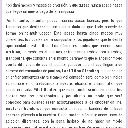
nos dará meses y meses de diversión, y que quizás nunca acabe hasta
que llegue un nuevo juego de la franquicia.
Por lo tanto, Titanfall posee muchas cosas buenas, pero lo que
tenemos que destacar es sin lugar a duda de que todo sucede de
forma online-multijugador. Este posee hasta cinco modos muy
diferentes, los cuales van a conquistar a los jugadores que le den la
oportunidad a este título. Los diferentes modos que tenemos son
Atrition
, un modo en el que nos enfrentamos todos contra todos;
Hardpoint
, que consiste en el mismo parámetro que el anterior modo
con la diferencia de que el jugador ganador será el que llegue a un
número determinados de puntos;
Last
Titan
Standing
, que consiste
en enfrentamientos entre titanes y el campeón será, como bien indica
su nombre si lo traducimos a nuestro idioma, el último titán que
quede con vida;
Pilot
Hunter
, que es un modo similar en el que los
pilotos son los protagonista; y por último, un modo que será
conocido para quienes estén acostumbrados a los shooter on line,
capturar
banderas
, que consiste en robar la bandera de la base
enemiga y llevarla a la nuestra. Cinco modos diferente cinco tipos de
adicción diferentes, con la pena, insisto, de no haber un modo
campaña como tal, exento de jugadores on line. Recemos para que en