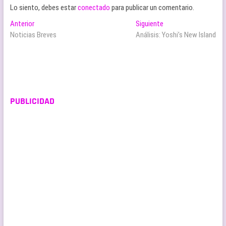
Lo siento, debes estar
conectado
para publicar un comentario.
Navegación
Entrada
Entrada
Anterior
Siguiente
anterior:
siguiente:
Noticias Breves
Análisis: Yoshi’s New Island
de
entradas
PUBLICIDAD