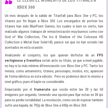
LE LLEGÓ EL MOMENTO DE LOS TITANES A
XBOX 360
Un mes después de la salida de Titanfall para Xbox One y PC, los
titanes por fin llegan a Xbox 360. Los encargados de portear los
titanes han sido BluePoint Games, los cuales si bien es cierto, han
realizado algunos trabajos de remasterización muy buenos como con
God of War Collection, The Ico & Shadow of the Colossus HD
Collection o Metal Gear Solid HD, parece ser que no han estado tan
acertados en esta ocasión.
Analizando el conjunto, los que quieran disfrutar de un
FPS
vertiginoso y frenético
están ante su título, ya que a nivel jugable,
no hay ni la más mínima diferenciación con Xbox One y PC. Tanto los
menús, como armamento, titanes, personajes, modos, etc, aparecen
de forma idéntica en esta edición. Pero no podemos decir lo mismo a
nivel gráfico, pues el bajón es considerable.
Empezando por el
framerate
que oscila entre las 30 y las 60
imágenes por segundo, teniendo una opción para fijar estas en 30 ips
para no perder estabilidad. La resolución, como era de esperar también
sufre una bajada, de 792p de Xbox One a 600p en Xbox 360.