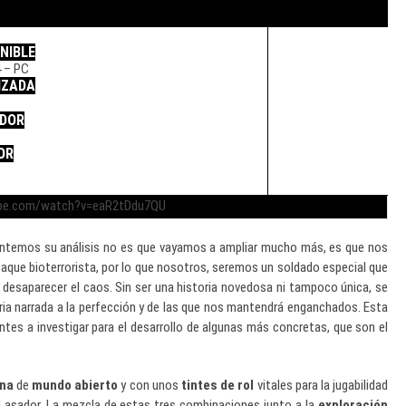
NIBLE
 – PC
IZADA
DOR
OR
ube.com/watch?v=eaR2tDdu7QU
entemos su análisis no es que vayamos a ampliar mucho más, es que nos
aque bioterrorista, por lo que nosotros, seremos un soldado especial que
 desaparecer el caos. Sin ser una historia novedosa ni tampoco única, se
oria narrada a la perfección y de las que nos mantendrá enganchados. Esta
ntes a investigar para el desarrollo de algunas más concretas, que son el
ona
de
mundo abierto
y con unos
tintes de rol
vitales para la jugabilidad
el asador. La mezcla de estas tres combinaciones junto a la
exploración