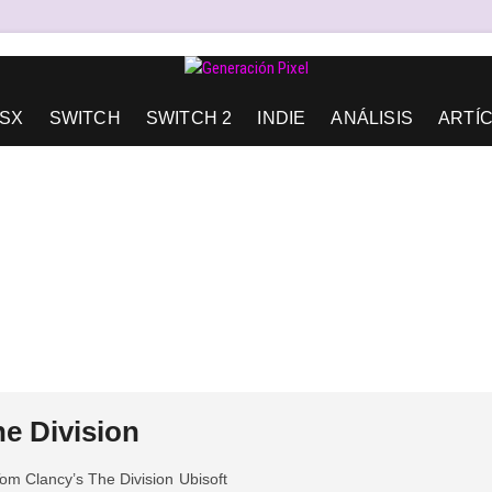
AD DE EXPRESIÓN Y AMOR.
SX
SWITCH
SWITCH 2
INDIE
ANÁLISIS
ARTÍ
e Division
om Clancy’s The Division
Ubisoft