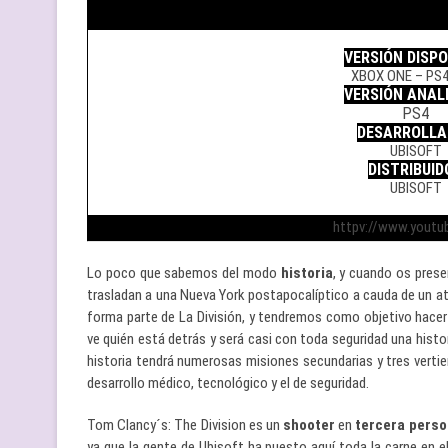
.
VERSIÓN DISPO
XBOX ONE – PS4
VERSIÓN ANAL
PS4
DESARROLLA
UBISOFT
DISTRIBUID
UBISOFT
.
httpv://www.yout
Lo poco que sabemos del modo
historia
, y cuando os pres
trasladan a una Nueva York postapocalíptico a cauda de un at
forma parte de La División, y tendremos como objetivo hacer
ve quién está detrás y será casi con toda seguridad una hist
historia tendrá numerosas misiones secundarias y tres vertie
desarrollo médico, tecnológico y el de seguridad.
Tom Clancy´s: The Division es un
shooter
en
tercera pers
ya que la gente de Ubisoft ha puesto aquí toda la carne en 