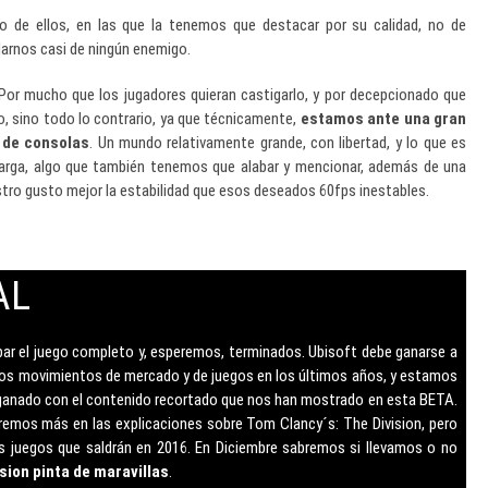
 de ellos, en las que la tenemos que destacar por su calidad, no de
larnos casi de ningún enemigo.
 Por mucho que los jugadores quieran castigarlo, y por decepcionado que
o, sino todo lo contrario, ya que técnicamente,
estamos ante una gran
 de consolas
. Un mundo relativamente grande, con libertad, y lo que es
carga, algo que también tenemos que alabar y mencionar, además de una
stro gusto mejor la estabilidad que esos deseados 60fps inestables.
AL
bar el juego completo y, esperemos, terminados. Ubisoft debe ganarse a
alos movimientos de mercado y de juegos en los últimos años, y estamos
 ganado con el contenido recortado que nos han mostrado en esta BETA.
aremos más en las explicaciones sobre Tom Clancy´s: The Division, pero
 juegos que saldrán en 2016. En Diciembre sabremos si llevamos o no
sion pinta de maravillas
.