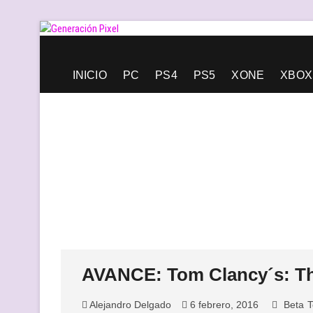
Saltar
al
contenido
Generación Pixel
WEB DE VIDEOJUEGOS INDEPENDIENTES, LLENA DE LIBERT
INICIO
PC
PS4
PS5
XONE
XBOX
AVANCE: Tom Clancy´s: Th
Alejandro Delgado
6 febrero, 2016
Beta
T