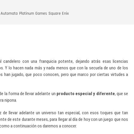
: Automata
Platinum Games
Square Enix
l candelero con una franquicia potente, dejando atrás esas licencias
os. Y lo hacen nada más y nada menos que con la secuela de uno de los
os han jugado, que poco conocen, pero que marco por ciertas virtudes a
e la forma de llevar adelante un
producto especial y diferente
, que se
ora nipona.
de llevar adelante un universo tan especial, con esos toques que tan
te de este durante meses, para llegar al día de hoy con un juego que nos
, como a continuación os daremos a conocer.