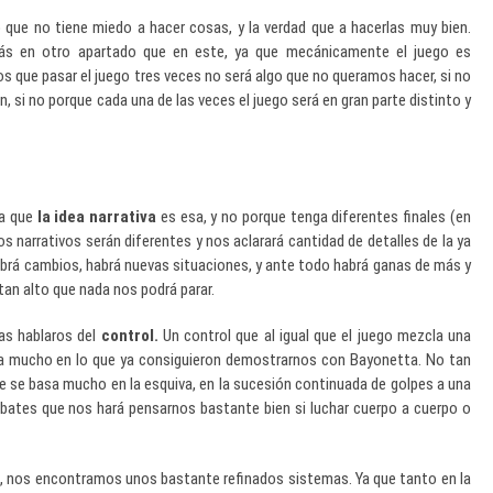
o que no tiene miedo a hacer cosas, y la verdad que a hacerlas muy bien.
ás en otro apartado que en este, ya que mecánicamente el juego es
os que pasar el juego tres veces no será algo que no queramos hacer, si no
si no porque cada una de las veces el juego será en gran parte distinto y
 a que
la idea narrativa
es esa, y no porque tenga diferentes finales (en
os narrativos serán diferentes y nos aclarará cantidad de detalles de la ya
habrá cambios, habrá nuevas situaciones, y ante todo habrá ganas de más y
tan alto que nada nos podrá parar.
as hablaros del
control.
Un control que al igual que el juego mezcla una
ija mucho en lo que ya consiguieron demostrarnos con Bayonetta. No tan
e se basa mucho en la esquiva, en la sucesión continuada de golpes a una
mbates que nos hará pensarnos bastante bien si luchar cuerpo a cuerpo o
, nos encontramos unos bastante refinados sistemas. Ya que tanto en la