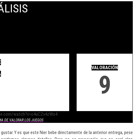
ÁLISIS
.
E
.
VALORACIÓN
9
A
ube.com/watch?v=o4uCZv4zWo4
MA DE VALORAR LOS JUEGOS
ustar. Y es que este Nier bebe directamente de la anterior entrega, pese