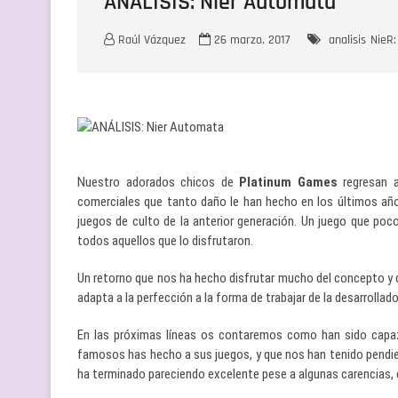
ANÁLISIS: Nier Automata
Raúl Vázquez
26 marzo, 2017
analisis
NieR
Nuestro adorados chicos de
Platinum Games
regresan a
comerciales que tanto daño le han hecho en los últimos añ
juegos de culto de la anterior generación. Un juego que poc
todos aquellos que lo disfrutaron.
Un retorno que nos ha hecho disfrutar mucho del concepto y d
adapta a la perfección a la forma de trabajar de la desarrollad
En las próximas líneas os contaremos como han sido capaz 
famosos has hecho a sus juegos, y que nos han tenido pendien
ha terminado pareciendo excelente pese a algunas carencias