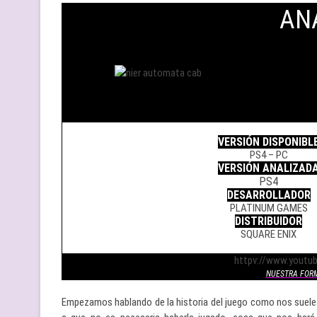
AN
.
VERSIÓN DISPONIBL
PS4 – PC
VERSIÓN ANALIZAD
PS4
DESARROLLADOR
PLATINUM GAMES
DISTRIBUIDOR
SQUARE ENIX
.
httpv://www.yout
NUESTRA FOR
Empezamos hablando de la historia del juego como nos suele g