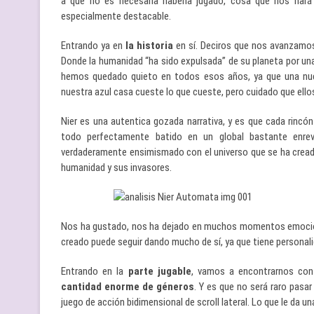
a que no es necesaria haberla jugado, cosa que nos hará
especialmente destacable.
Entrando ya en
la historia
en sí. Deciros que nos avanzamos 
Donde la humanidad “ha sido expulsada” de su planeta por un
hemos quedado quieto en todos esos años, ya que una nue
nuestra azul casa cueste lo que cueste, pero cuidado que ell
Nier es una autentica gozada narrativa, y es que cada rincó
todo perfectamente batido en un global bastante enre
verdaderamente ensimismado con el universo que se ha creado 
humanidad y sus invasores.
Nos ha gustado, nos ha dejado en muchos momentos emociona
creado puede seguir dando mucho de sí, ya que tiene personalid
Entrando en la
parte jugable
, vamos a encontrarnos co
cantidad enorme de géneros
. Y es que no será raro pasa
juego de acción bidimensional de scroll lateral. Lo que le da una