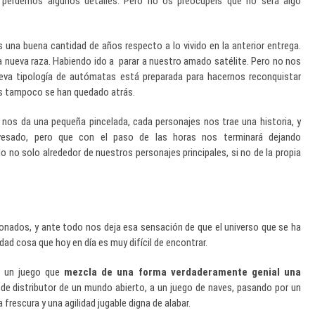
 perdernos algunos detalles. Pero no os preocupéis que no será algo
una buena cantidad de años respecto a lo vivido en la anterior entrega.
a nueva raza. Habiendo ido a parar a nuestro amado satélite. Pero no nos
va tipología de autómatas está preparada para hacernos reconquistar
os tampoco se han quedado atrás.
n nos da una pequeña pincelada, cada personajes nos trae una historia, y
vesado, pero que con el paso de las horas nos terminará dejando
no solo alrededor de nuestros personajes principales, si no de la propia
dos, y ante todo nos deja esa sensación de que el universo que se ha
ad cosa que hoy en día es muy difícil de encontrar.
n un juego que
mezcla de una forma verdaderamente genial una
r de distributor de un mundo abierto, a un juego de naves, pasando por un
 frescura y una agilidad jugable digna de alabar.