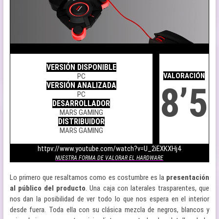
.
.
VERSIÓN DISPONIBLE
.
VALORACIÓN
PC
8’5
VERSIÓN ANALIZADA
PC
DESARROLLADOR
MARS GAMING
DISTRIBUIDOR
MARS GAMING
.
httpv://www.youtube.com/watch?v=U_2iEXKXHj4
NUESTRA FORMA DE VALORAR EL HARDWARE
Lo primero que resaltamos como es costumbre es la
presentación
al público del producto
. Una caja con laterales trasparentes, que
nos dan la posibilidad de ver todo lo que nos espera en el interior
desde fuera. Toda ella con su clásica mezcla de negros, blancos y