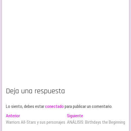
Deja una respuesta
Lo siento, debes estar
conectado
para publicar un comentario.
Navegación
Entrada
Entrada
Anterior
Siguiente
anterior:
siguiente:
Warriors All-Stars y sus personajes
ANÁLISIS: Birthdays the Beginning
de