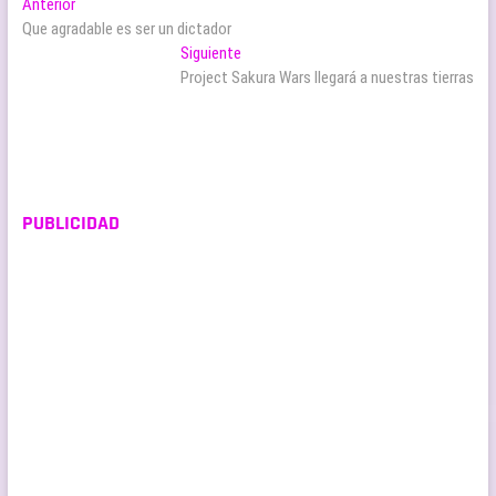
Navegación
Entrada
Anterior
anterior:
Que agradable es ser un dictador
de
Entrada
Siguiente
entradas
siguiente:
Project Sakura Wars llegará a nuestras tierras
PUBLICIDAD