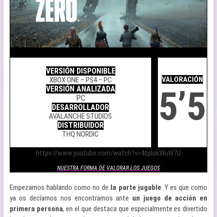
.
.
VERSIÓN DISPONIBLE
.
VALORACIÓN
XBOX ONE – PS4 – PC
5’5
VERSIÓN ANALIZADA
PC
DESARROLLADOR
AVALANCHE STUDIOS
DISTRIBUIDOR
THQ NORDIC
.
httpv://www.youtube.com/watch?v=4tplokWuW7U
NUESTRA FORMA DE VALORAR LOS JUEGOS
Empezamos hablando como no de
la parte jugable
. Y es que como
ya os decíamos nos encontramos ante
un juego de acción en
primera persona
, en el que destaca que especialmente es divertido