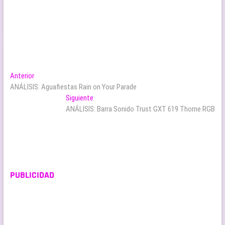
Navegación
Entrada
Anterior
anterior:
ANÁLISIS: Aguafiestas Rain on Your Parade
de
Entrada
Siguiente
entradas
siguiente:
ANÁLISIS: Barra Sonido Trust GXT 619 Thorne RGB
PUBLICIDAD