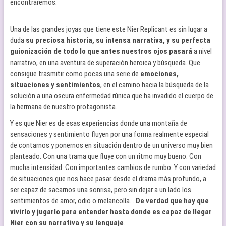
encontraremos.
Una de las grandes joyas que tiene este Nier Replicant es sin lugar a
duda
su preciosa historia, su intensa narrativa, y su perfecta
guionización de todo lo que antes nuestros ojos pasará
a nivel
narrativo, en una aventura de superación heroica y búsqueda. Que
consigue trasmitir como pocas una serie de
emociones,
situaciones y sentimientos
, en el camino hacia la búsqueda de la
solución a una oscura enfermedad rúnica que ha invadido el cuerpo de
la hermana de nuestro protagonista.
Y es que Nier es de esas experiencias donde una montaña de
sensaciones y sentimiento fluyen por una forma realmente especial
de contarnos y ponernos en situación dentro de un universo muy bien
planteado. Con una trama que fluye con un ritmo muy bueno. Con
mucha intensidad. Con importantes cambios de rumbo. Y con variedad
de situaciones que nos hace pasar desde el drama más profundo, a
ser capaz de sacarnos una sonrisa, pero sin dejar a un lado los
sentimientos de amor, odio o melancolía…
De verdad que hay que
vivirlo y jugarlo para entender hasta donde es capaz de llegar
Nier con su narrativa y su lenguaje
.