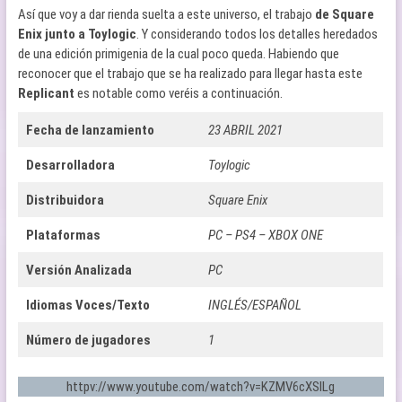
Así que voy a dar rienda suelta a este universo, el trabajo
de Square
Enix junto a Toylogic
. Y considerando todos los detalles heredados
de una edición primigenia de la cual poco queda. Habiendo que
reconocer que el trabajo que se ha realizado para llegar hasta este
Replicant
es notable como veréis a continuación.
Fecha de lanzamiento
23 ABRIL 2021
Desarrolladora
Toylogic
Distribuidora
Square Enix
Plataformas
PC – PS4 – XBOX ONE
Versión Analizada
PC
Idiomas Voces/Texto
INGLÉS/ESPAÑOL
Número de jugadores
1
httpv://www.youtube.com/watch?v=KZMV6cXSlLg