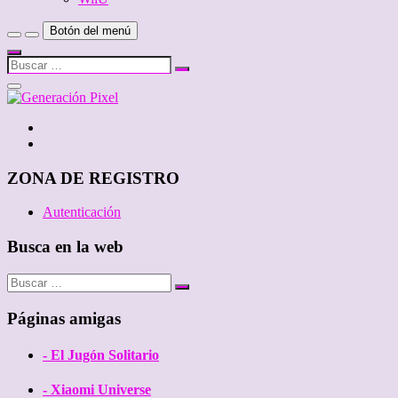
Botón del menú
Buscar
…
Cerrar
el
menú
Twitter
de
Facebook
la
barra
lateral
ZONA DE REGISTRO
Autenticación
Busca en la web
Buscar
…
Páginas amigas
- El Jugón Solitario
- Xiaomi Universe