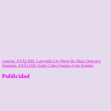
Navegación
Entrada
Anterior
ANÁLISIS: Labyrinth City Pierre the Maze Detective
anterior:
Entrada
Siguiente
ANÁLISIS: Ender Lilies Quietus of the Knights
de
siguiente:
entradas
Publicidad