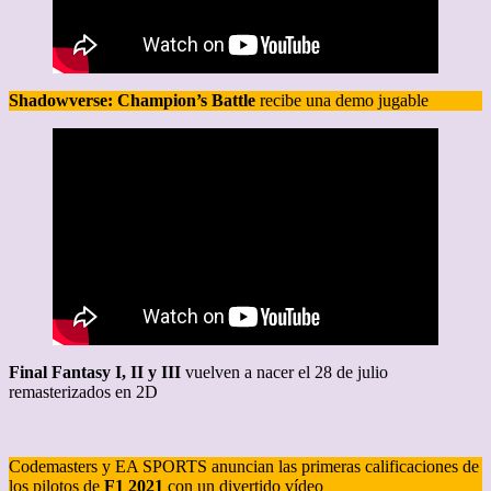
Shadowverse: Champion’s Battle
recibe una demo jugable
Final Fantasy I, II y III
vuelven a nacer el 28 de julio
remasterizados en 2D
Codemasters y EA SPORTS anuncian las primeras calificaciones de
los pilotos de
F1 2021
con un divertido vídeo