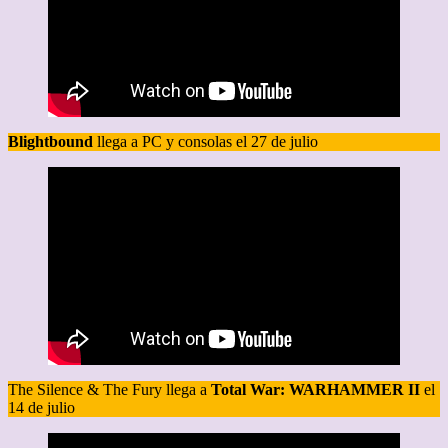
Blightbound
llega a PC y consolas el 27 de julio
The Silence & The Fury llega a
Total War: WARHAMMER II
el
14 de julio