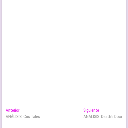
Navegación
Entrada
Entrada
Anterior
Siguiente
anterior:
siguiente:
ANÁLISIS: Cris Tales
ANÁLISIS: Death’s Door
de