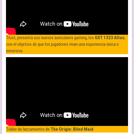
Trust, presenta sus nuevos auriculares gaming, los
GXT 1323 Altus
,
con el objetivo de que los jugadores vivan una experiencia única e
inmersiva.
Tráiler de lanzamiento de
The Origin: Blind Maid