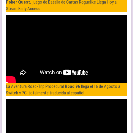
Poker Quest
, juego de Batalla de Cartas Roguelike Llega Hoy a
Steam Early Access
La Aventura Road-Trip Procedural
Road 96
llega el 16 de Agosto a
Switch y PC, totalmente traducida al español