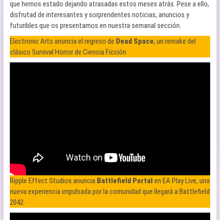
que hemos estado dejando atrasadas estos meses atrás. Pese a ello,
disfrutad de interesantes y sorprendentes noticias, anuncios y
futuribles que os presentamos en nuestra semanal sección.
Electronic Arts anuncia el regreso de
Dead Space
, un remake del
clásico Survival Horror de Ciencia Ficción
Ripple Effect Studios anuncia
Battlefield Portal
en EA Play Live, una
nueva experiencia impulsada por la comunidad que llegará a Battlefield
2042