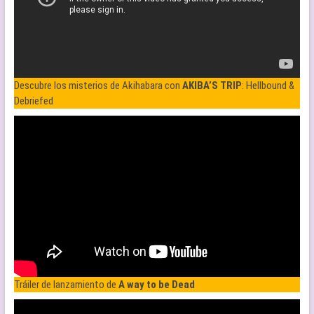
Descubre los misterios de Akihabara con
AKIBA’S TRIP
: Hellbound &
Debriefed
Tráiler de lanzamiento de
A way to be Dead