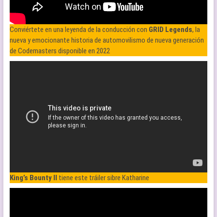
Conviértete en una leyenda de la conducción con
GRID Legends
, la
nueva y emocionante historia de automovilismo de nueva generación
de Codemasters disponible en 2022
King’s Bounty II
tiene este tráiler sibre Katharine