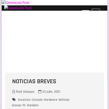
Saltar
al
B
Generación Pixel
contenido
WEB DE VIDEOJUEGOS INDEPENDIENTES, LLENA DE LIBERTAD DE EXPRESIÓN Y
o
AMOR.
t
ó
n
d
e
l
m
e
n
ú
NOTICIAS BREVES
Raúl Vázquez
23 julio, 2021
Anuncios
Consola
Hardware
Noticias
breves
Pc
Random