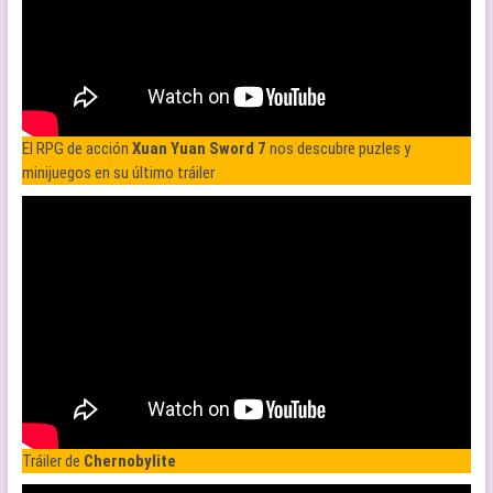
El RPG de acción
Xuan Yuan Sword 7
nos descubre puzles y
minijuegos en su último tráiler
Tráiler de
Chernobylite