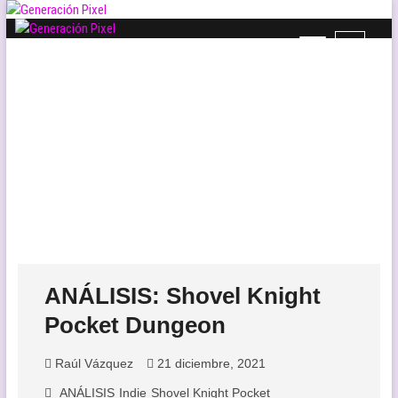
Saltar
al
B
Generación Pixel
contenido
WEB DE VIDEOJUEGOS INDEPENDIENTES, LLENA DE LIBERTAD DE
o
EXPRESIÓN Y AMOR.
t
ó
n
d
e
l
m
e
n
ú
ANÁLISIS: Shovel Knight
Pocket Dungeon
Raúl Vázquez
21 diciembre, 2021
ANÁLISIS
Indie
Shovel Knight Pocket