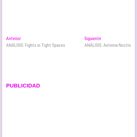
Navegación
Entrada
Entrada
Anterior
Siguiente
anterior:
siguiente:
ANÁLISIS: Fights in Tight Spaces
ANÁLISIS: Aeterna Noctis
de
entradas
PUBLICIDAD