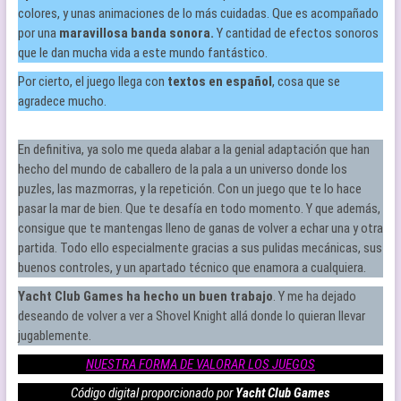
colores, y unas animaciones de lo más cuidadas. Que es acompañado
por una
maravillosa banda sonora.
Y cantidad de efectos sonoros
que le dan mucha vida a este mundo fantástico.
Por cierto, el juego llega con
textos en español
, cosa que se
agradece mucho.
En definitiva, ya solo me queda alabar a la genial adaptación que han
hecho del mundo de caballero de la pala a un universo donde los
puzles, las mazmorras, y la repetición. Con un juego que te lo hace
pasar la mar de bien. Que te desafía en todo momento. Y que además,
consigue que te mantengas lleno de ganas de volver a echar una y otra
partida. Todo ello especialmente gracias a sus pulidas mecánicas, sus
buenos controles, y un apartado técnico que enamora a cualquiera.
Yacht Club Games ha hecho un buen trabajo
. Y me ha dejado
deseando de volver a ver a Shovel Knight allá donde lo quieran llevar
jugablemente.
NUESTRA FORMA DE VALORAR LOS JUEGOS
Código digital proporcionado por
Yacht Club Games