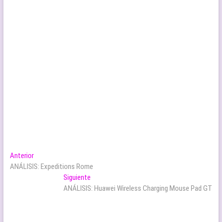
Navegación
Entrada
Anterior
anterior:
ANÁLISIS: Expeditions Rome
de
Entrada
Siguiente
entradas
siguiente:
ANÁLISIS: Huawei Wireless Charging Mouse Pad GT