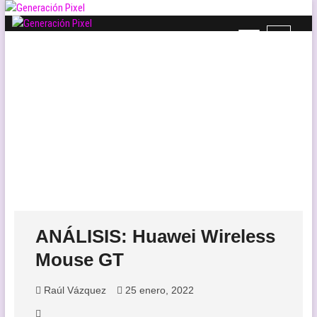
Saltar
al
B
contenido
Generación Pixel
WEB DE VIDEOJUEGOS INDEPENDIENTES, LLENA DE LIBERTAD DE
o
EXPRESIÓN Y AMOR.
t
ó
n
d
e
l
m
e
n
ú
ANÁLISIS: Huawei Wireless
Mouse GT
Raúl Vázquez
25 enero, 2022