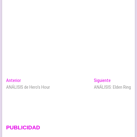
Navegación
Entrada
Entrada
Anterior
Siguiente
anterior:
siguiente:
ANÁLISIS de Hero’s Hour
ANÁLISIS: Elden Ring
de
entradas
PUBLICIDAD