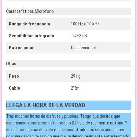
Características Micrófono
Rango de frecuencia
100 Hz a 10 kHz
Sensibilidad integrado
-42±3 dB
Patrón polar
Unidireccional
Otras
Peso
291 g
Cable
2’5m
LLEGA LA HORA DE LA VERDAD
Tras muchas horas de disfrute y pruebas. Tengo que deciros que
experiencia sonora con este modelo B2 ha sido realmente notoria. Y
es que por encima de todo me he encontrado con unos auriculares
con una calidad de sonido que me ha dejado realmente entusiasmado.