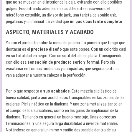
que no se muevan en el interior de la caja, evitando con ello posibles
golpes. Encontrando además en sus diferentes recovecos; el
micrófono extraible, un divisor de jack, una tarjeta de sonido usb,
pegatinas y un manual. La verdad que
un pack bastante completo
.
ASPECTO, MATERIALES Y ACABADO
Ya con el producto sobre la mesa de prueba. Lo primero que tengo que
destacar es el
precioso diseño
que este posee. Con un colorido casi
en su totalidad en negro. Con un sutil detalle en plata. Consiguiendo
con ello esa
sensación de producto serio y formal
. Pero sin
escatimar en formas modernas y compactas, que seguramente se
van a adaptar a nuestra cabeza a la perfección.
Por lo que respecta a
sus acabados
. Este mezcla el plástico de
buena calidad, junto aun acolchados transpirables en las zonas de las
orejeras. Piel sintética en la diadema. Y una zona metalizas tanto en
el cuerpo de los auriculares, como en las guiás de ampliación de la
diadema. Teniendo en general un bueno montaje. Unas correctas
terminaciones. Y una segura larga durabilidad a nivel de materiales.
Notándose en general un mimo y cariño destacable dentro de su