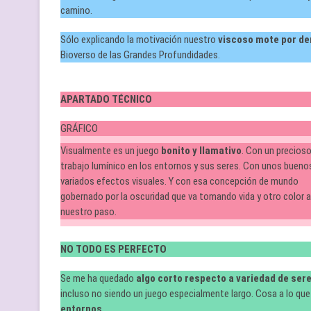
camino.
Sólo explicando la motivación nuestro
viscoso mote por de
Bioverso de las Grandes Profundidades.
APARTADO TÉCNICO
GRÁFICO
Visualmente es un juego
bonito y llamativo
. Con un precios
trabajo lumínico en los entornos y sus seres. Con unos bueno
variados efectos visuales. Y con esa concepción de mundo
gobernado por la oscuridad que va tomando vida y otro color a
nuestro paso.
NO TODO ES PERFECTO
Se me ha quedado
algo corto respecto a variedad de se
incluso no siendo un juego especialmente largo. Cosa a lo qu
entornos
.