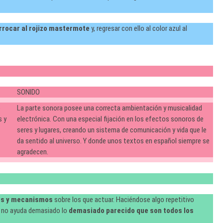
rrocar al rojizo mastermote
y, regresar con ello al color azul al
SONIDO
o
La parte sonora posee una correcta ambientación y musicalidad
s y
electrónica. Con una especial fijación en los efectos sonoros de
seres y lugares, creando un sistema de comunicación y vida que le
da sentido al universo. Y donde unos textos en español siempre se
agradecen.
res y mecanismos
sobre los que actuar. Haciéndose algo repetitivo
e no ayuda demasiado lo
demasiado parecido que son todos los