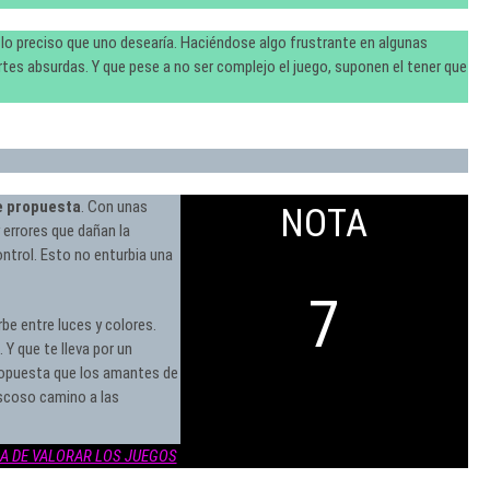
 lo preciso que uno desearía. Haciéndose algo frustrante en algunas
es absurdas. Y que pese a no ser complejo el juego, suponen el tener que
e propuesta
. Con unas
NOTA
 errores que dañan la
ntrol. Esto no enturbia una
7
be entre luces y colores.
Y que te lleva por un
propuesta que los amantes de
iscoso camino a las
A DE VALORAR LOS JUEGOS