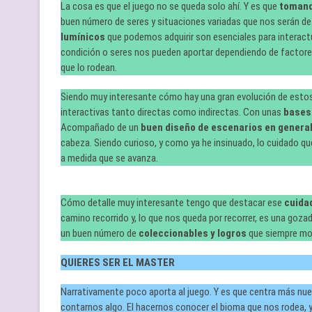
La cosa es que el juego no se queda solo ahí. Y es que
tomand
buen número de seres y situaciones variadas que nos serán de 
lumínicos
que podemos adquirir son esenciales para interact
condición o seres nos pueden aportar dependiendo de factore
que lo rodean.
Siendo muy interesante cómo hay una gran evolución de estos.
interactivas tanto directas como indirectas. Con unas
bases
Acompañado de un
buen diseño de escenarios en genera
cabeza. Siendo curioso, y como ya he insinuado, lo cuidado qu
a medida que se avanza.
Cómo detalle muy interesante tengo que destacar ese
cuida
camino recorrido y, lo que nos queda por recorrer, es una g
un buen número de
coleccionables y logros
que siempre mot
QUIERES SER EL MASTER
Narrativamente poco aporta al juego. Y es que centra más nues
contarnos algo. El hacernos conocer el bioma que nos rodea, y