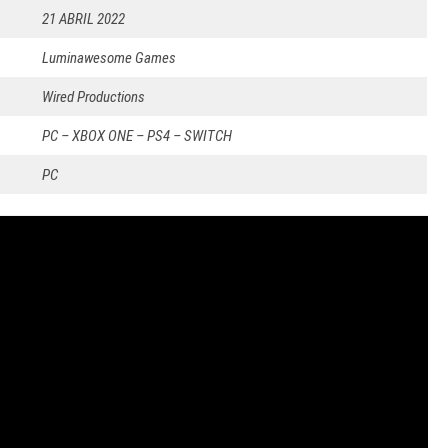
21 ABRIL 2022
Luminawesome Games
Wired Productions
PC – XBOX ONE – PS4 – SWITCH
PC