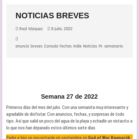
NOTICIAS BREVES
Raúl Vázquez
8 julio, 2022
anuncio
breves
Consola
Fechas
Indie
Noticias
Pc
semanario
Video
Semana 27 de 2022
Primeros días del mes del julio. Con una semanita muy interesante y
agradable de disfrutar. Con anuncios, fechas, y sorpresas de todo
tipo. Así que salid un poco del agua de la playa y echadle un vistacito a
lo que nos han deparado estos últimos siete días.
Padre e hijo se encontrarán en septiembre en
God of War Ragnarök