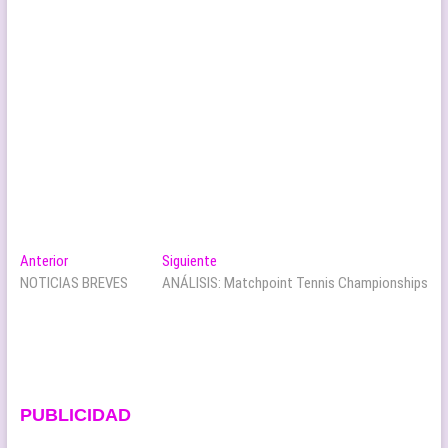
Navegación
Entrada
Entrada
Anterior
Siguiente
anterior:
siguiente:
NOTICIAS BREVES
ANÁLISIS: Matchpoint Tennis Championships
de
entradas
PUBLICIDAD