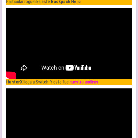
Particular roguelike este
Backpack Hero
HunterX
llega a Switch. Y este fue
nuestro análisis