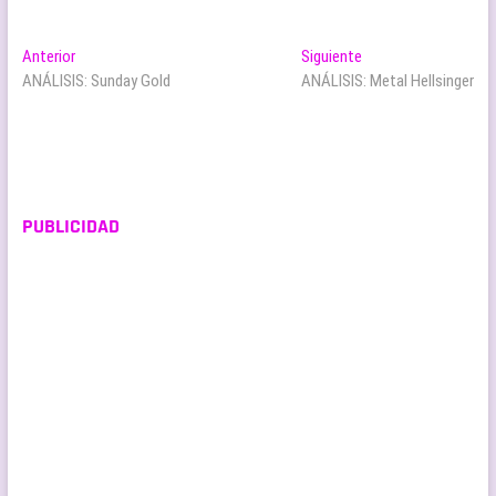
Navegación
Entrada
Entrada
Anterior
Siguiente
anterior:
siguiente:
ANÁLISIS: Sunday Gold
ANÁLISIS: Metal Hellsinger
de
entradas
PUBLICIDAD