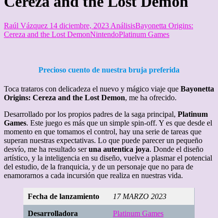
Cereza and the Lost Demon
Raúl Vázquez
14 diciembre, 2023
Análisis
Bayonetta Origins:
Cereza and the Lost Demon
Nintendo
Platinum Games
Precioso cuento de nuestra bruja preferida
Toca trataros con delicadeza el nuevo y mágico viaje que
Bayonetta
Origins: Cereza and the Lost Demon
, me ha ofrecido.
Desarrollado por los propios padres de la saga principal,
Platinum
Games
. Este juego es más que un simple spin-off. Y es que desde el
momento en que tomamos el control, hay una serie de tareas que
superan nuestras expectativas. Lo que puede parecer un pequeño
desvío, me ha resultado ser
una
autentica
joya
. Donde el diseño
artístico, y la inteligencia en su diseño, vuelve a plasmar el potencial
del estudio, de la franquicia, y de un personaje que no para de
enamorarnos a cada incursión que realiza en nuestras vida.
Fecha de lanzamiento
17 MARZO 2023
Desarrolladora
Platinum Games