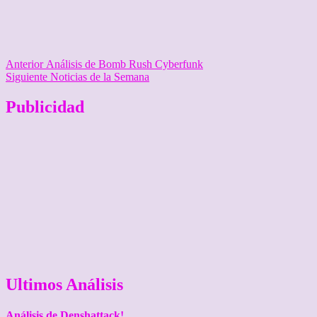
Navegación
Entrada
Anterior
Análisis de Bomb Rush Cyberfunk
anterior:
Entrada
Siguiente
Noticias de la Semana
de
siguiente:
entradas
Publicidad
Ultimos Análisis
Análisis de Denshattack!