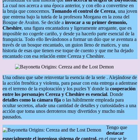
La cual nos acerca a una época anterior, y con ello a convertirse en
la bruja que conocemos.
Tomando el control de Cereza
, una joven
que entrena bajo la tutela de la profesora Morgana en la zona del
Bosque de Avalon. Se decide a
invocar a su primer demonio,
Cheshire
, una figura encantadora y ligeramente arrogante, que es
imposible no cogerle cariño, y desde ya hacerlo parte esencial de la
franquicia. Todo ello llevándonos a formar un dúo que se aventura a
través de un bosque encantado, un guion lleno de matices, y una
historia de esas que tienen ese toque de cuento y que me ha dejado
encantado con esa relación entre Cereza y Cheshire.
Una odisea que sabe reinventar la esencia de la serie . Alejándose de
la acción frenética y violenta, para pasar con esta entrega a adentrase
en el terreno de la exploración y los puzles Y donde la
cooperación
entre los personajes Cereza y Cheshire es esencial
. Donde
detalles como la cámara fija
o las hábilmente empleada para
ocultar secretos, añade una cantidad de detalles y curiosidades a una
acción que toma unos derroteros muy divertidos y mucho más
pausados.
Tengo que
destacar
especialmente el ingenioso sistema de control,
en el que se le