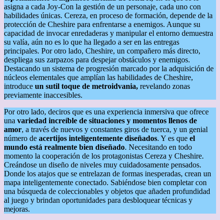
asigna a cada Joy-Con la gestión de un personaje, cada uno con
habilidades únicas. Cereza, en proceso de formación, depende de la
protección de Cheshire para enfrentarse a enemigos. Aunque su
capacidad de invocar enredaderas y manipular el entorno demuestra
su valía, aún no es lo que ha llegado a ser en las entregas
principales. Por otro lado, Cheshire, un compañero más directo,
despliega sus zarpazos para despejar obstáculos y enemigos.
Destacando un sistema de progresión marcado por la adquisición de
núcleos elementales que amplían las habilidades de Cheshire,
introduce
un sutil toque de metroidvania,
revelando zonas
previamente inaccesibles.
Por otro lado, deciros que es una experiencia inmersiva que ofrece
una
variedad increíble
de situaciones y momentos llenos de
amor
, a través de nuevos y constantes giros de tuerca, y un genial
número de
acertijos inteligentemente diseñados
. Y es que
el
mundo está realmente
bien diseñado
. Necesitando en todo
momento la cooperación de los protagonistas Cereza y Cheshire.
Creándose un diseño de niveles muy cuidadosamente pensados.
Donde los atajos que se entrelazan de formas inesperadas, crean un
mapa inteligentemente conectado. Sabiéndose bien completar con
una búsqueda de coleccionables y objetos que añaden profundidad
al juego y brindan oportunidades para desbloquear técnicas y
mejoras.