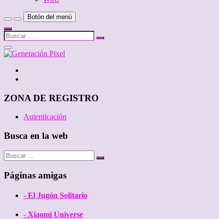
Botón del menú
Buscar
…
Cerrar
el
menú
Twitter
de
Facebook
la
barra
lateral
ZONA DE REGISTRO
Autenticación
Busca en la web
Buscar
…
Páginas amigas
- El Jugón Solitario
- Xiaomi Universe