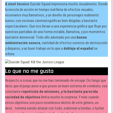
A nivel técnico
Suicide Squad impresiona mucho visualmente. Donde
la mezcla de acción en tiempo real llena de efectos visuales,
escenarios muy llamativos, y un diseño de personajes realmente
bueno; con escenas cinematográficas bien dirigidas y bastante
espectaculares. Que nos llevan a una experiencia gráfica que fluye por
nuestras pantallas de una forma estable, llamativa, y por momentos
bastante demencial. Todo ello adornado por una
buena
ambientación sonora
, cantidad de efectos sonoros de destrucción
y disparos, y un buen trabajo en lo que a
doblaje al español
se
refiere.
Lo que no me gusta
Respecto a cosas que no me han terminado de encajar. Os tengo que
decir, que el juego pese a que posee un buen sistema de combate, esa
constante
repetición de misiones, y la bastante parecida
variedad de objetivos
limita mucho la sorpresa. Y más cuando
estos objetivos son poco novedosos dentro de este género, es
decir… termina siendo arrasar con todo, sobrevivir a hordas, o luchar