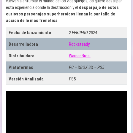
vuelven a enturbiar el mundo de los videojuegos, os quiero destripar
esta experiencia donde la destrucción y el
desparpajo de estos
curiosos personajes superheroicos llenan la pantalla de
acción de lo más frenética
.
Fecha de lanzamiento
2 FEBRERO 2024
Desarrolladora
Rocksteady
Distribuidora
Warner Bros.
Plataformas
PC – XBOX SX – PS5
Versión Analizada
P
S5