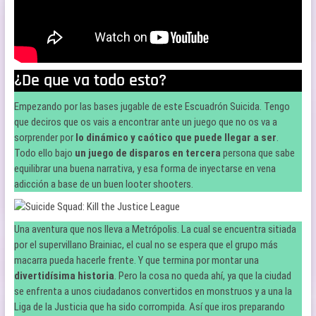
¿De que va todo esto?
Empezando por las bases jugable de este Escuadrón Suicida. Tengo
que deciros que os vais a encontrar ante un juego que no os va a
sorprender por
lo dinámico y caótico que puede llegar a ser
.
Todo ello bajo
un juego de disparos en tercera
persona que sabe
equilibrar una buena narrativa, y esa forma de inyectarse en vena
adicción a base de un buen looter shooters.
Una aventura que nos lleva a Metrópolis. La cual se encuentra sitiada
por el supervillano Brainiac, el cual no se espera que el grupo más
macarra pueda hacerle frente. Y que termina por montar una
divertidísima historia
. Pero la cosa no queda ahí, ya que la ciudad
se enfrenta a unos ciudadanos convertidos en monstruos y a una la
Liga de la Justicia que ha sido corrompida. Así que iros preparando