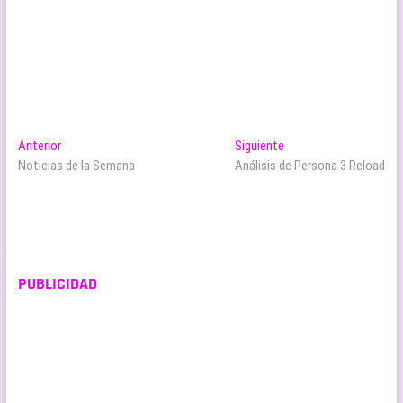
Navegación
Entrada
Entrada
Anterior
Siguiente
anterior:
siguiente:
Noticias de la Semana
Análisis de Persona 3 Reload
de
entradas
PUBLICIDAD