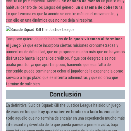
contra un jefe especial. Además
he echado de menos
un punto muy
habitual dentro de los juegos del género,
un sistema de cobertura
.
Lo que termina es que la acción se centre más en el movimiento, y
con ello en una dinámica que no nos deja ni respirar.
Tampoco quiero dejar de hablaros de
lo que viviremos al terminar
el juego
. Ya que este incorpora ciertas misiones cronometradas y
aumentos de dificultad, que no proponen mucho más que no hayamos
disfrutado hasta llegar a los créditos. Y que por desgracia se nos
acaba pronto, ya que aportan poco, haciendo que esa falta de
contenido puede terminar por echar al jugador de la experiencia como
servicio a largo plazo que se intenta administrar, y que no creo que
termine de salir bien.
Conclusión
En definitiva. Suicide Squad: Kill the Justice League ha sido un juego
de esos en los que
hay que saber
entender
su lado bueno
ante
todo aquello que no termina de encajar en una experiencia mucho más
interesante y divertida de lo que pueda parece a primera vista, bajo
esas intenciones nada agradables por parte de la distribuidora por