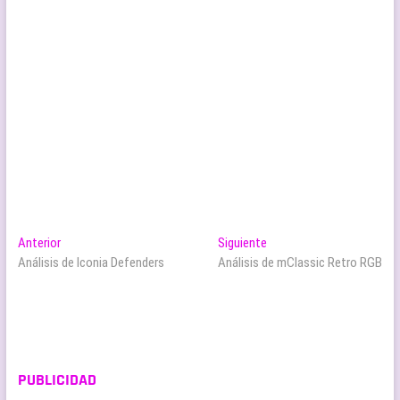
Navegación
Entrada
Entrada
Anterior
Siguiente
anterior:
siguiente:
Análisis de Iconia Defenders
Análisis de mClassic Retro RGB
de
entradas
PUBLICIDAD