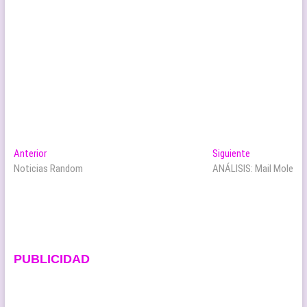
Navegación
Entrada
Entrada
Anterior
Siguiente
anterior:
siguiente:
Noticias Random
ANÁLISIS: Mail Mole
de
entradas
PUBLICIDAD