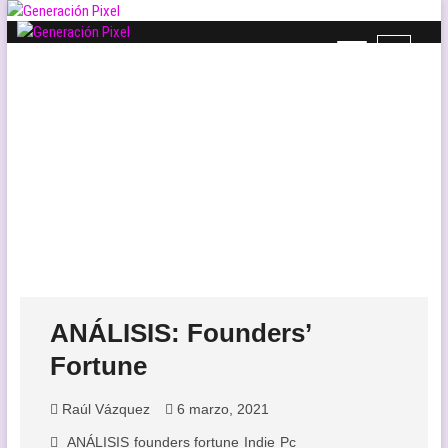
Saltar
al
B
Generación Pixel
contenido
WEB DE VIDEOJUEGOS INDEPENDIENTES, LLENA DE LIBERTAD DE
o
EXPRESIÓN Y AMOR.
t
ó
n
d
e
l
m
e
n
ú
ANÁLISIS: Founders’
Fortune
Raúl Vázquez
6 marzo, 2021
ANÁLISIS
founders fortune
Indie
Pc