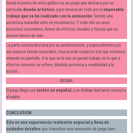
Desde el punto de vista gráfico es un juego que destaca por su
particular
diseño artístico
, y por encima de todo por el
impecable
trabajo que se ha realizado con la animación
. Siendo una
autentica maravilla verlo en movimiento. Y todo ello en unos
preciosos escenarios, llenos de efectos visuales y físicas que se
sienten llenos de vida.
La parte sonora destaca por su ambientación, y especialmente por
sus buenos temas musicales, muy acorde respecto a lo que estamos
viviendo en pantalla. A lo que se le une un genial trabajo en lo que a
efectos sonoros se refiere, dándole potencia y credibilidad a la
acción.
IDIOMA
El juego llega con
textos en español
, y un doblaje bastante correcto
al inglés.
CONCLUSIÓN
Sifu es una experiencia realmente especial y llena de
cuidados detalles
que trasmiten esa sensación de juego bien