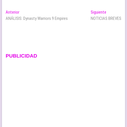
Navegación
Entrada
Entrada
Anterior
Siguiente
anterior:
siguiente:
ANÁLISIS: Dynasty Warriors 9 Empires
NOTICIAS BREVES
de
entradas
PUBLICIDAD