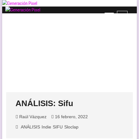
Saltar
al
B
Generación Pixel
contenido
WEB DE VIDEOJUEGOS INDEPENDIENTES, LLENA DE LIBERTAD DE
o
EXPRESIÓN Y AMOR.
t
ó
n
d
e
l
m
e
n
ú
ANÁLISIS: Sifu
Raúl Vázquez
16 febrero, 2022
ANÁLISIS
Indie
SIFU
Sloclap