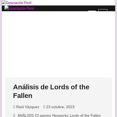
Saltar
al
B
Generación Pixel
contenido
WEB DE VIDEOJUEGOS INDEPENDIENTES, LLENA DE LIBERTAD DE
o
EXPRESIÓN Y AMOR.
t
ó
n
d
e
l
m
e
n
ú
Análisis de Lords of the
Fallen
Raúl Vázquez
23 octubre, 2023
ANÁLISIS
CI games
Hexworks
Lords of the Fallen