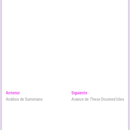
Navegación
Entrada
Entrada
Anterior
Siguiente
anterior:
siguiente:
Análisis de Sumerians
Avance de These Doomed Isles
de
entradas