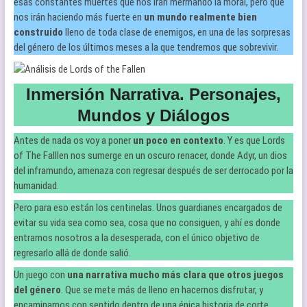
esas constantes muertes que nos irán mermando la moral, pero que
nos irán haciendo más fuerte en
un mundo realmente bien
construido
lleno de toda clase de enemigos, en una de las sorpresas
del género de los últimos meses a la que tendremos que sobrevivir.
Inmersión Narrativa. Personajes,
Mundos y Diálogos
Antes de nada os voy a poner
un poco en contexto
. Y es que Lords
of The Falllen nos sumerge en un oscuro renacer, donde Adyr, un dios
del inframundo, amenaza con regresar después de ser derrocado por la
humanidad.
Pero para eso están los centinelas. Unos guardianes encargados de
evitar su vida sea como sea, cosa que no consiguen, y ahí es donde
entramos nosotros a la desesperada, con el único objetivo de
regresarlo allá de donde salió.
Un juego con
una narrativa mucho más clara que otros juegos
del género
. Que se mete más de lleno en hacernos disfrutar, y
encaminarnos con sentido dentro de una épica historia de corte