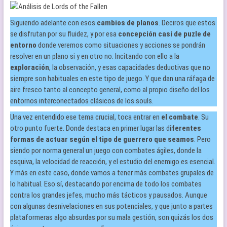
Siguiendo adelante con esos
cambios de planos
. Deciros que estos
se disfrutan por su fluidez, y por esa
concepción casi de puzle de
entorno
donde veremos como situaciones y acciones se pondrán
resolver en un plano si y en otro no. Incitando con ello a la
exploración
, la observación, y esas capacidades deductivas que no
siempre son habituales en este tipo de juego. Y que dan una ráfaga de
aire fresco tanto al concepto general, como al propio diseño del los
entornos interconectados clásicos de los souls.
Una vez entendido ese tema crucial, toca entrar en
el combate
. Su
otro punto fuerte. Donde destaca en primer lugar las d
iferentes
formas de actuar según el tipo de guerrero que seamos
. Pero
siendo por norma general un juego con combates ágiles, donde la
esquiva, la velocidad de reacción, y el estudio del enemigo es esencial.
Y más en este caso, donde vamos a tener más combates grupales de
lo habitual. Eso sí, destacando por encima de todo los combates
contra los grandes jefes, mucho más tácticos y pausados. Aunque
con algunas desnivelaciones en sus potenciales, y que junto a partes
plataformeras algo absurdas por su mala gestión, son quizás los dos