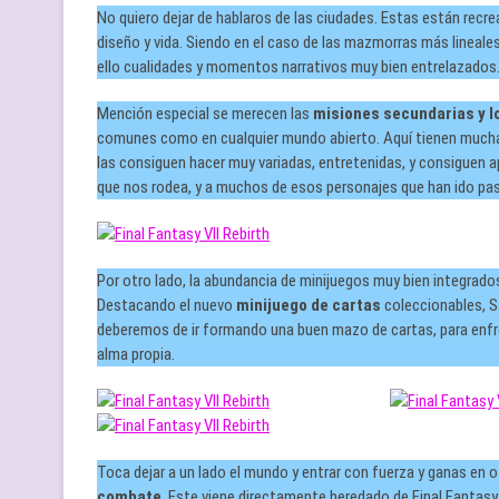
No quiero dejar de hablaros de las ciudades. Estas están recr
diseño y vida. Siendo en el caso de las mazmorras más lineal
ello cualidades y momentos narrativos muy bien entrelazados
Mención especial se merecen las
misiones secundarias y l
comunes como en cualquier mundo abierto. Aquí tienen mucha 
las consiguen hacer muy variadas, entretenidas, y consiguen a
que nos rodea, y a muchos de esos personajes que han ido pas
Por otro lado, la abundancia de minijuegos muy bien integrados
Destacando el nuevo
minijuego de cartas
coleccionables, S
deberemos de ir formando una buen mazo de cartas, para enfren
alma propia.
Toca dejar a un lado el mundo y entrar con fuerza y ganas en o
combate
. Este viene directamente heredado de Final Fantasy