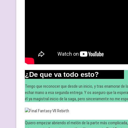
¿De que va todo esto?
Tengo que reconocer que desde un inicio, y tras enamorar de 
echar mano a esa segunda entrega. Y os aseguro que la esper
él ya magistral inicio de la saga, pero sinceramente no me es
Quiero empezar abriendo el melón de la parte más complicada