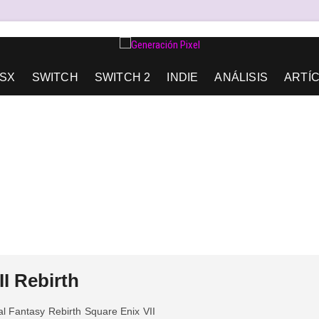
AD DE EXPRESIÓN Y AMOR.
SX
SWITCH
SWITCH 2
INDIE
ANÁLISIS
ARTÍ
II Rebirth
al Fantasy
Rebirth
Square Enix
VII