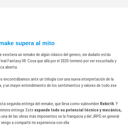
make supera al mito
ue existiera un remake de algún clásico del genero, sin dudarlo estás
 Final Fantasy VII. Cosa que allá por el 2020 terminó por ser escuchada y
ca abierta.
s encontrábamos ante un trilogía con una nueva interpretación de la
a, y un mayor entendimiento de los sentimientos y valores de todo ese
n esta segunda entrega del remake, que lleva como subnombre
Rebirth
. Y
primera entrega. Este
e
xpande todo su potencial técnico y mecánico,
 una de las obras más imponentes se la franquicia y del JRPG en general
 vengo a compartir mi experiencia con ella.