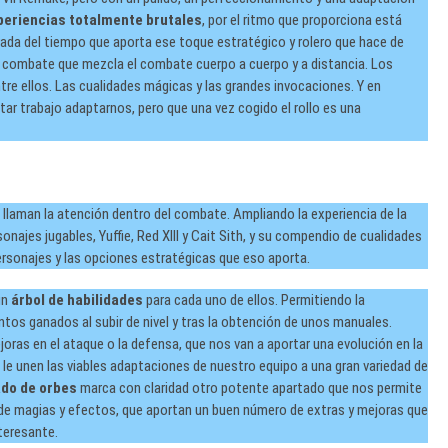
periencias totalmente brutales
, por el ritmo que proporciona está
ada del tiempo que aporta ese toque estratégico y rolero que hace de
n combate que mezcla el combate cuerpo a cuerpo y a distancia. Los
ntre ellos. Las cualidades mágicas y las grandes invocaciones. Y en
tar trabajo adaptarnos, pero que una vez cogido el rollo es una
 llaman la atención dentro del combate. Ampliando la experiencia de la
onajes jugables, Yuffie, Red XIII y Cait Sith, y su compendio de cualidades
ersonajes y las opciones estratégicas que eso aporta.
un
árbol de habilidades
para cada uno de ellos. Permitiendo la
ntos ganados al subir de nivel y tras la obtención de unos manuales.
oras en el ataque o la defensa, que nos van a aportar una evolución en la
 le unen las viables adaptaciones de nuestro equipo a una gran variedad de
ado de orbes
marca con claridad otro potente apartado que nos permite
se de magias y efectos, que aportan un buen número de extras y mejoras que
teresante.