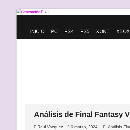
Saltar
al
contenido
Generación Pixel
WEB DE VIDEOJUEGOS INDEPENDIENTES, LLENA DE LIBERT
INICIO
PC
PS4
PS5
XONE
XBOX
Análisis de Final Fantasy V
Raúl Vázquez
6 marzo, 2024
Análisis
Fin