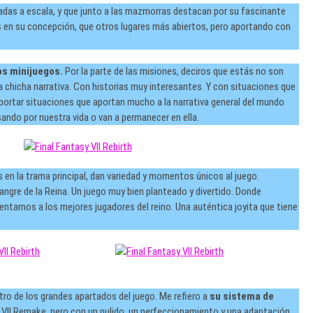
eadas a escala, y que junto a las mazmorras destacan por su fascinante
es en su concepción, que otros lugares más abiertos, pero aportando con
.
os minijuegos.
Por la parte de las misiones, deciros que estás no son
chicha narrativa. Con historias muy interesantes. Y con situaciones que
portar situaciones que aportan mucho a la narrativa general del mundo
ando por nuestra vida o van a permanecer en ella.
 en la trama principal, dan variedad y momentos únicos al juego.
angre de la Reina. Un juego muy bien planteado y divertido. Donde
tarnos a los mejores jugadores del reino. Una auténtica joyita que tiene
tro de los grandes apartados del juego. Me refiero a
su sistema de
 VII Remake, pero con un pulido, un perfeccionamiento y una adaptación