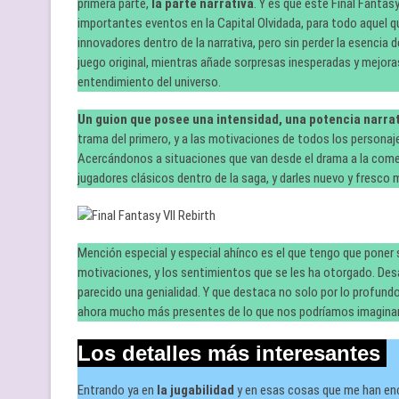
primera parte,
la parte narrativa
. Y es que este Final Fantasy
importantes eventos en la Capital Olvidada, para todo aquel q
innovadores dentro de la narrativa, pero sin perder la esencia
juego original, mientras añade sorpresas inesperadas y mejoras
entendimiento del universo.
Un guion que posee una intensidad, una potencia narrati
trama del primero, y a las motivaciones de todos los personaj
Acercándonos a situaciones que van desde el drama a la comedia,
jugadores clásicos dentro de la saga, y darles nuevo y fresco 
Mención especial y especial ahínco es el que tengo que poner s
motivaciones, y los sentimientos que se les ha otorgado. Desa
parecido una genialidad. Y que destaca no solo por lo profundo
ahora mucho más presentes de lo que nos podríamos imaginar
Los detalles más interesantes
Entrando ya en
la jugabilidad
y en esas cosas que me han enc