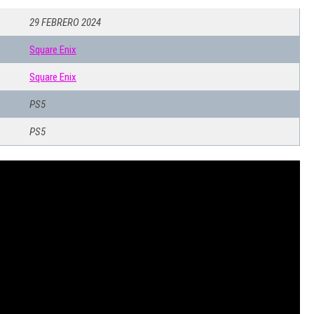
29 FEBRERO 2024
Square Enix
Square Enix
PS5
PS5