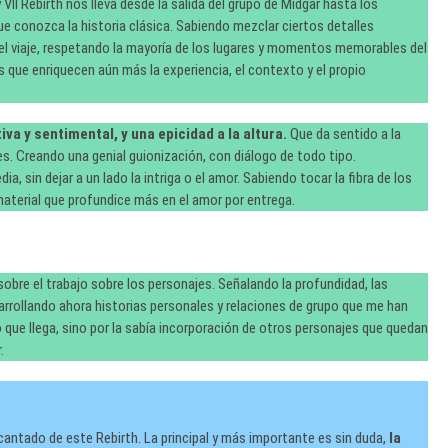
 VII Rebirth nos lleva desde la salida del grupo de Midgar hasta los
ue conozca la historia clásica. Sabiendo mezclar ciertos detalles
 del viaje, respetando la mayoría de los lugares y momentos memorables del
 que enriquecen aún más la experiencia, el contexto y el propio
va y sentimental, y una epicidad a la altura.
Que da sentido a la
es. Creando una genial guionización, con diálogo de todo tipo.
 sin dejar a un lado la intriga o el amor. Sabiendo tocar la fibra de los
material que profundice más en el amor por entrega.
obre el trabajo sobre los personajes. Señalando la profundidad, las
rrollando ahora historias personales y relaciones de grupo que me han
 que llega, sino por la sabía incorporación de otros personajes que quedan
.
antado de este Rebirth. La principal y más importante es sin duda,
la