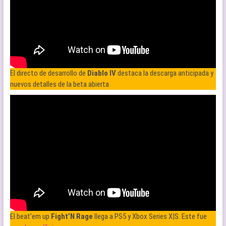
El directo de desarrollo de
Diablo IV
destaca la descarga anticipada y
nuevos detalles de la beta abierta
El beat’em up
Fight’N Rage
llega a PS5 y Xbox Series X|S. Este fue