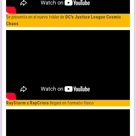
Se presenta en el nuevo tráiler de
DC’s Justice League Cosmic
Chaos
RayStorm x RayCrisis
llegará en formato físico