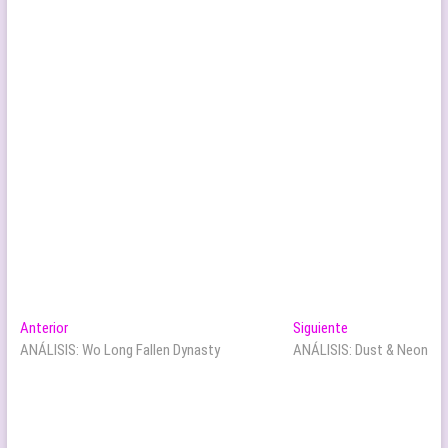
Navegación
Entrada
Entrada
Anterior
Siguiente
anterior:
siguiente:
ANÁLISIS: Wo Long Fallen Dynasty
ANÁLISIS: Dust & Neon
de
entradas