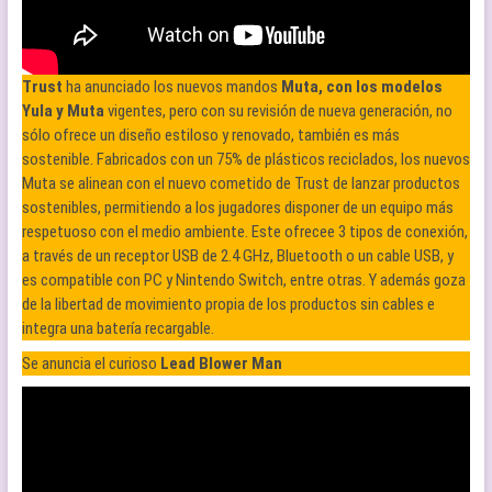
Trust
ha anunciado los nuevos mandos
Muta, con los modelos
Yula y Muta
vigentes, pero con su revisión de nueva generación, no
sólo ofrece un diseño estiloso y renovado, también es más
sostenible. Fabricados con un 75% de plásticos reciclados, los nuevos
Muta se alinean con el nuevo cometido de Trust de lanzar productos
sostenibles, permitiendo a los jugadores disponer de un equipo más
respetuoso con el medio ambiente. Este ofrecee 3 tipos de conexión,
a través de un receptor USB de 2.4 GHz, Bluetooth o un cable USB, y
es compatible con PC y Nintendo Switch, entre otras. Y además goza
de la libertad de movimiento propia de los productos sin cables e
integra una batería recargable.
Se anuncia el curioso
Lead Blower Man