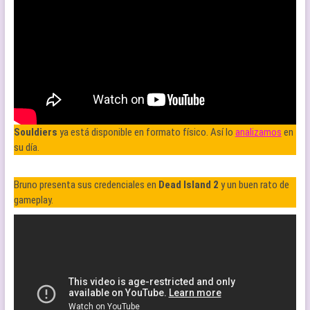
Souldiers
ya está disponible en formato físico. Así lo
analizamos
en
su día.
Bruno presenta sus credenciales en
Dead Island 2
y un buen rato de
gameplay.