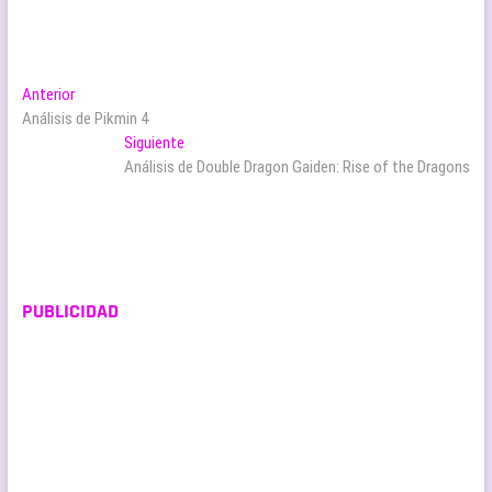
Navegación
Entrada
Anterior
anterior:
Análisis de Pikmin 4
de
Entrada
Siguiente
entradas
siguiente:
Análisis de Double Dragon Gaiden: Rise of the Dragons
PUBLICIDAD