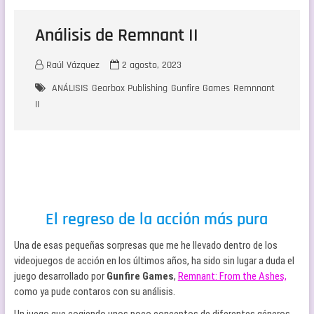
Análisis de Remnant II
Raúl Vázquez
2 agosto, 2023
ANÁLISIS
Gearbox Publishing
Gunfire Games
Remnnant
II
El regreso de la acción más pura
Una de esas pequeñas sorpresas que me he llevado dentro de los
videojuegos de acción en los últimos años, ha sido sin lugar a duda el
juego desarrollado por
Gunfire Games
,
Remnant: From the Ashes,
como ya pude contaros con su análisis.
Un juego que cogiendo unos poco conceptos de diferentes géneros.